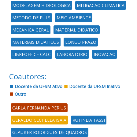
MODELAGEM HIDROLOGICA
MITIGACAO CLIMATICA
METODO DE PULS
MEIO AMBIENTE
MECANICA GERAL
MATERIAL DIDATICO
MATERIAIS DIDATICOS
LONGO PRAZO
LIBREOFFICE CALC
LABORATORIO
INOVACAO
Coautores:
Docente da UFSM Ativo
Docente da UFSM Inativo
Outro
CARLA FERNANDA PERIUS
GERALDO CECHELLA ISAIA
RUTINEIA TASSI
GLAUBER RODRIGUES DE QUADROS