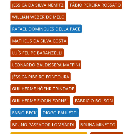
JESSICA DA SILVA NEMITZ
FÁBIO PEREIRA ROSSATO
WILLIAN WEBER DE MELO
RAFAEL DOMINGUES DELLA PACE
MATHEUS DA SILVA COSTA
LUÍS FELIPE BARANZELLI
LEONARDO BALDISSERA MAFFINI
JÉSSICA RIBEIRO FONTOURA
GUILHERME HÖEHR TRINDADE
GUILHERME FIORIN FORNEL
FABRICIO BOLSON
FABIO BECK
DIOGO PAULETTI
BRUNO PASSADOR LOMBARDI
BRUNA MINETTO