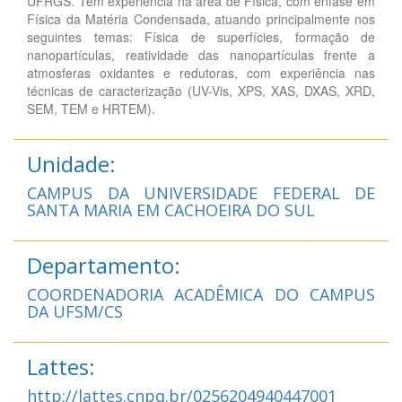
UFRGS. Tem experiência na área de Física, com ênfase em
Física da Matéria Condensada, atuando principalmente nos
seguintes temas: Física de superfícies, formação de
nanopartículas, reatividade das nanopartículas frente a
atmosferas oxidantes e redutoras, com experiência nas
técnicas de caracterização (UV-Vis, XPS, XAS, DXAS, XRD,
SEM, TEM e HRTEM).
Unidade:
CAMPUS DA UNIVERSIDADE FEDERAL DE
SANTA MARIA EM CACHOEIRA DO SUL
Departamento:
COORDENADORIA ACADÊMICA DO CAMPUS
DA UFSM/CS
Lattes:
http://lattes.cnpq.br/0256204940447001