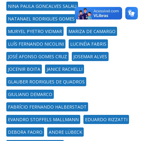
NINA PAULA GONCALVES SALAU
NATANAEL RODRIGUES GOMES
MURYEL PYETRO VIDMAR
MARIZA DE CAMARGO
LUÍS FERNANDO NICOLINI
LUCINÉIA FABRIS
JOSÉ AFONSO GOMES CRUZ
JOSEMAR ALVES
JOCENIR BOITA
JANICE RACHELLI
GLAUBER RODRIGUES DE QUADROS
GIULIANO DEMARCO
FABRÍCIO FERNANDO HALBERSTADT
EVANDRO STOFFELS MALLMANN
EDUARDO RIZZATTI
DEBORA FAORO
ANDRE LÜBECK