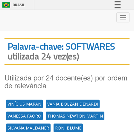
BRASIL
Simplifique!
Nave
Comunica BR
Participe
Acesso à informação
Palavra-chave: SOFTWARES
Legislação
utilizada 24 vez(es)
Canais
Utilizada por 24 docente(es) por ordem
de relevância
VINÍCIUS MARAN
VANIA BOLZAN DENARDI
VANESSA FAORO
THOMAS NEWTON MARTIN
SILVANA MALDANER
RONI BLUME