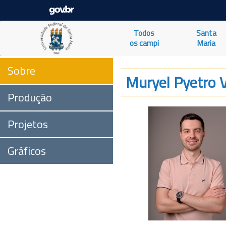
Todos
Santa
os campi
Maria
Sobre
Muryel Pyetro 
Produção
Projetos
Gráficos