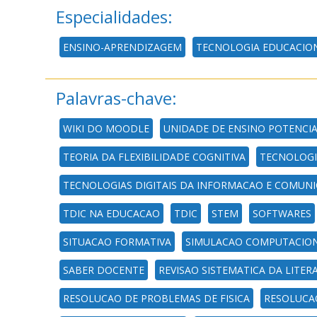
Especialidades:
ENSINO-APRENDIZAGEM
TECNOLOGIA EDUCACIO
Palavras-chave:
WIKI DO MOODLE
UNIDADE DE ENSINO POTENCIA
TEORIA DA FLEXIBILIDADE COGNITIVA
TECNOLOGI
TECNOLOGIAS DIGITAIS DA INFORMACAO E COMUN
TDIC NA EDUCACAO
TDIC
STEM
SOFTWARES
SITUACAO FORMATIVA
SIMULACAO COMPUTACIO
SABER DOCENTE
REVISAO SISTEMATICA DA LITER
RESOLUCAO DE PROBLEMAS DE FISICA
RESOLUCA