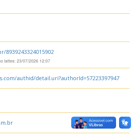
.br/8939243324015902
no lattes: 23/07/2026 12:07
s.com/authid/detail.uri?authorId=57223397947
sm.br