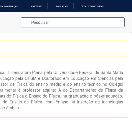
O À INFORMAÇÃO
PARTICIPE
LEGISLAÇÃO
ÓRGÃOS DO GOVERNO
ca - Licenciatura Plena pela Universidade Federal de Santa Maria
ucação pela UFSM e Doutorado em Educação em Ciências pela
sor de Física do ensino médio e do ensino técnico no Colégio
ualmente é professor adjunto A do Departamento de Física da
nas de Física e Ensino de Física, na graduação e pós-graduação.
 de Ensino de Física, com ênfase na inserção de tecnologias
se âmbito.