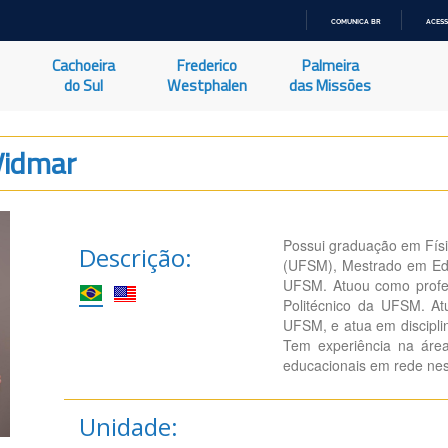
COMUNICA BR
ACESS
IR
PARA
Cachoeira
Frederico
Palmeira
O
CONTEÚDO
do Sul
Westphalen
das Missões
Vidmar
Possui graduação em Físi
Descrição:
(UFSM), Mestrado em Ed
UFSM. Atuou como profes
Politécnico da UFSM. At
UFSM, e atua em discipli
Tem experiência na área
educacionais em rede nes
Unidade: