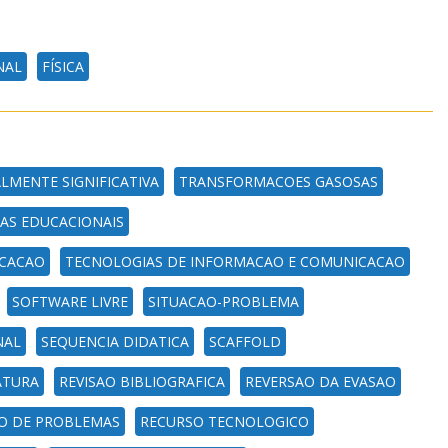
NAL
FÍSICA
LMENTE SIGNIFICATIVA
TRANSFORMACOES GASOSAS
AS EDUCACIONAIS
ICACAO
TECNOLOGIAS DE INFORMACAO E COMUNICACAO
SOFTWARE LIVRE
SITUACAO-PROBLEMA
NAL
SEQUENCIA DIDATICA
SCAFFOLD
ATURA
REVISAO BIBLIOGRAFICA
REVERSAO DA EVASAO
O DE PROBLEMAS
RECURSO TECNOLOGICO