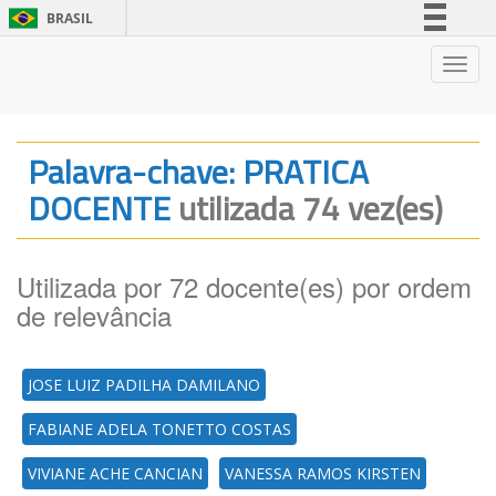
BRASIL
Simplifique!
Nave
Comunica BR
Participe
Acesso à informação
Palavra-chave: PRATICA
Legislação
DOCENTE
utilizada 74 vez(es)
Canais
Utilizada por 72 docente(es) por ordem
de relevância
JOSE LUIZ PADILHA DAMILANO
FABIANE ADELA TONETTO COSTAS
VIVIANE ACHE CANCIAN
VANESSA RAMOS KIRSTEN