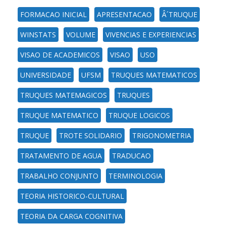
FORMACAO INICIAL
APRESENTACAO
Â´TRUQUE
WINSTATS
VOLUME
VIVENCIAS E EXPERIENCIAS
VISAO DE ACADEMICOS
VISAO
USO
UNIVERSIDADE
UFSM
TRUQUES MATEMATICOS
TRUQUES MATEMAGICOS
TRUQUES
TRUQUE MATEMATICO
TRUQUE LOGICOS
TRUQUE
TROTE SOLIDARIO
TRIGONOMETRIA
TRATAMENTO DE AGUA
TRADUCAO
TRABALHO CONJUNTO
TERMINOLOGIA
TEORIA HISTORICO-CULTURAL
TEORIA DA CARGA COGNITIVA