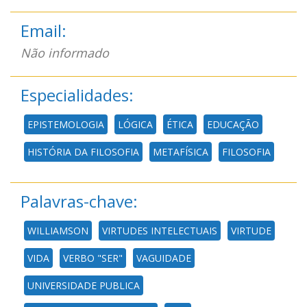
Email:
Não informado
Especialidades:
EPISTEMOLOGIA
LÓGICA
ÉTICA
EDUCAÇÃO
HISTÓRIA DA FILOSOFIA
METAFÍSICA
FILOSOFIA
Palavras-chave:
WILLIAMSON
VIRTUDES INTELECTUAIS
VIRTUDE
VIDA
VERBO "SER"
VAGUIDADE
UNIVERSIDADE PUBLICA