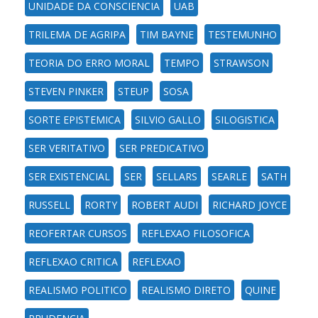
UNIDADE DA CONSCIENCIA
UAB
TRILEMA DE AGRIPA
TIM BAYNE
TESTEMUNHO
TEORIA DO ERRO MORAL
TEMPO
STRAWSON
STEVEN PINKER
STEUP
SOSA
SORTE EPISTEMICA
SILVIO GALLO
SILOGISTICA
SER VERITATIVO
SER PREDICATIVO
SER EXISTENCIAL
SER
SELLARS
SEARLE
SATH
RUSSELL
RORTY
ROBERT AUDI
RICHARD JOYCE
REOFERTAR CURSOS
REFLEXAO FILOSOFICA
REFLEXAO CRITICA
REFLEXAO
REALISMO POLITICO
REALISMO DIRETO
QUINE