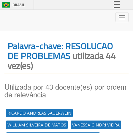
BRASIL
Simplifique!
Nave
Comunica BR
Participe
Acesso à informação
Palavra-chave: RESOLUCAO
Legislação
DE PROBLEMAS
utilizada 44
Canais
vez(es)
Utilizada por 43 docente(es) por ordem
de relevância
RICARDO ANDREAS SAUERWEIN
WILLIAM SILVEIRA DE MATOS
VANESSA GINDRI VIEIRA