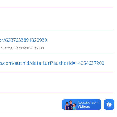
.br/6287633891820939
no lattes: 31/03/2026 12:03
s.com/authid/detail.uri?authorId=14054637200