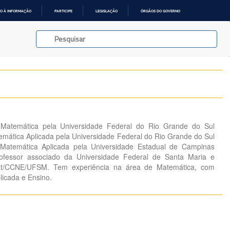
O À INFORMAÇÃO
PARTICIPE
LEGISLAÇÃO
ÓRGÃOS DO GOVERNO
Matemática pela Universidade Federal do Rio Grande do Sul
mática Aplicada pela Universidade Federal do Rio Grande do Sul
Matemática Aplicada pela Universidade Estadual de Campinas
rofessor associado da Universidade Federal de Santa Maria e
at/CCNE/UFSM. Tem experiência na área de Matemática, com
icada e Ensino.