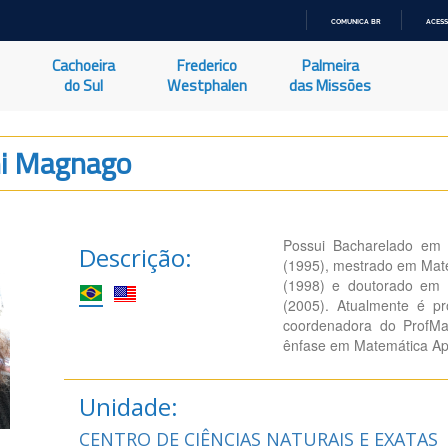
COMUNICA BR
ACESS
IR
PARA
Cachoeira
Frederico
Palmeira
O
CONTEÚDO
do Sul
Westphalen
das Missões
ni Magnago
Possui Bacharelado em 
Descrição:
(1995), mestrado em Mate
(1998) e doutorado em 
(2005). Atualmente é p
coordenadora do ProfM
ênfase em Matemática Apl
Unidade:
CENTRO DE CIÊNCIAS NATURAIS E EXATAS