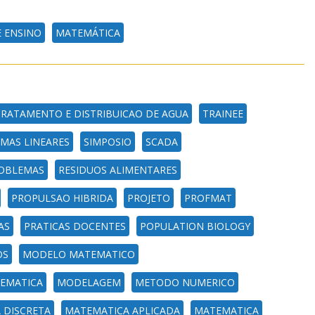
 ENSINO
MATEMÁTICA
RATAMENTO E DISTRIBUICAO DE AGUA
TRAINEE
EMAS LINEARES
SIMPOSIO
SCADA
ROBLEMAS
RESIDUOS ALIMENTARES
PROPULSAO HIBRIDA
PROJETO
PROFMAT
AS
PRATICAS DOCENTES
POPULATION BIOLOGY
OS
MODELO MATEMATICO
EMATICA
MODELAGEM
METODO NUMERICO
 DISCRETA
MATEMATICA APLICADA
MATEMATICA