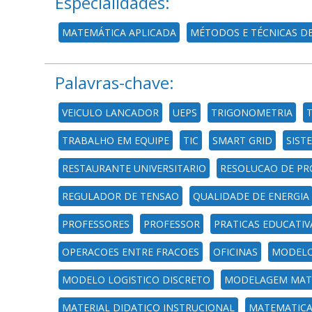
Especialidades:
MATEMÁTICA APLICADA
MÉTODOS E TÉCNICAS DE
Palavras-chave:
VEICULO LANCADOR
UEPS
TRIGONOMETRIA
T
TRABALHO EM EQUIPE
TIC
SMART GRID
SIST
RESTAURANTE UNIVERSITARIO
RESOLUCAO DE P
REGULADOR DE TENSAO
QUALIDADE DE ENERGIA
PROFESSORES
PROFESSOR
PRATICAS EDUCATIV
OPERACOES ENTRE FRACOES
OFICINAS
MODEL
MODELO LOGISTICO DISCRETO
MODELAGEM MAT
MATERIAL DIDATICO INSTRUCIONAL
MATEMATICA