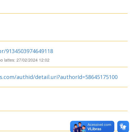
.br/9134503974649118
no lattes: 27/02/2024 12:02
s.com/authid/detail.uri?authorId=58645175100