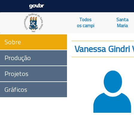
Todos
Santa
os campi
Maria
Sobre
Vanessa Gindri V
Produção
Projetos
Gráficos