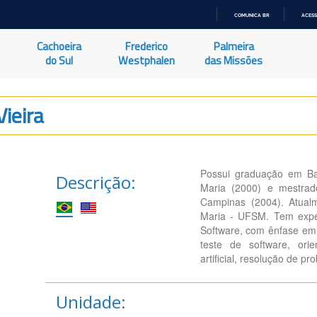
COMUNICA BR
ACESS
IR
PARA
Cachoeira
Frederico
Palmeira
O
CONTEÚDO
do Sul
Westphalen
das Missões
ieira
Possui graduação em Ba
Descrição:
Maria (2000) e mestrad
Campinas (2004). Atual
Maria - UFSM. Tem expe
Software, com ênfase em 
teste de software, orie
artificial, resolução de pr
Unidade: