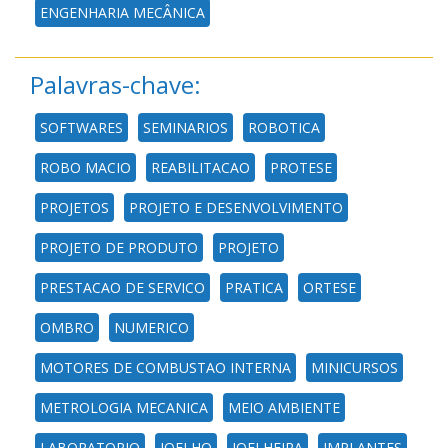
ENGENHARIA MECÂNICA
Palavras-chave:
SOFTWARES
SEMINARIOS
ROBOTICA
ROBO MACIO
REABILITACAO
PROTESE
PROJETOS
PROJETO E DESENVOLVIMENTO
PROJETO DE PRODUTO
PROJETO
PRESTACAO DE SERVICO
PRATICA
ORTESE
OMBRO
NUMERICO
MOTORES DE COMBUSTAO INTERNA
MINICURSOS
METROLOGIA MECANICA
MEIO AMBIENTE
LABORATORIO
JOELHO
JOELHEIRA
IMPLANTES