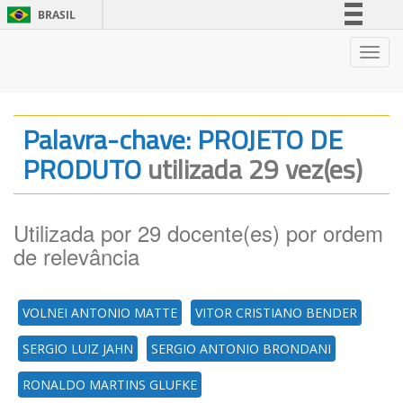
BRASIL
Simplifique!
Nave
Comunica BR
Participe
Acesso à informação
Palavra-chave: PROJETO DE
Legislação
PRODUTO
utilizada 29 vez(es)
Canais
Utilizada por 29 docente(es) por ordem
de relevância
VOLNEI ANTONIO MATTE
VITOR CRISTIANO BENDER
SERGIO LUIZ JAHN
SERGIO ANTONIO BRONDANI
RONALDO MARTINS GLUFKE