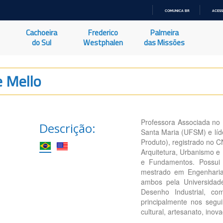
COMUNICA BR
ACESS
IR
PARA
Cachoeira
Frederico
Palmeira
O
CONTEÚDO
do Sul
Westphalen
das Missões
e Mello
Professora Associada no 
Descrição:
Santa Maria (UFSM) e lí
Produto), registrado no
Arquitetura, Urbanismo e
e Fundamentos. Possui 
mestrado em Engenharia
ambos pela Universidad
Desenho Industrial, c
principalmente nos seguin
cultural, artesanato, inov