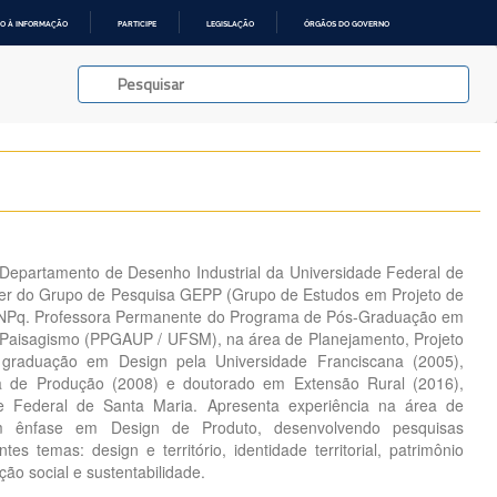
O À INFORMAÇÃO
PARTICIPE
LEGISLAÇÃO
ÓRGÃOS DO GOVERNO
Departamento de Desenho Industrial da Universidade Federal de
der do Grupo de Pesquisa GEPP (Grupo de Estudos em Projeto de
 CNPq. Professora Permanente do Programa de Pós-Graduação em
 Paisagismo (PPGAUP / UFSM), na área de Planejamento, Projeto
graduação em Design pela Universidade Franciscana (2005),
 de Produção (2008) e doutorado em Extensão Rural (2016),
e Federal de Santa Maria. Apresenta experiência na área de
om ênfase em Design de Produto, desenvolvendo pesquisas
tes temas: design e território, identidade territorial, patrimônio
ação social e sustentabilidade.