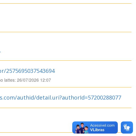
L
.br/2575695037543694
no lattes: 26/07/2026 12:07
s.com/authid/detail.uri?authorId=57200288077