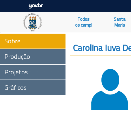
Todos
Santa
os campi
Maria
Sobre
Carolina Iuva D
Produção
Projetos
Gráficos