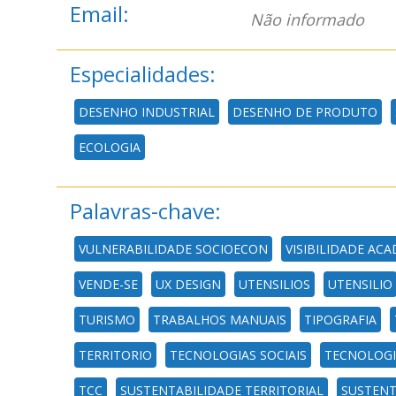
Email:
Não informado
Especialidades:
DESENHO INDUSTRIAL
DESENHO DE PRODUTO
ECOLOGIA
Palavras-chave:
VULNERABILIDADE SOCIOECON
VISIBILIDADE AC
VENDE-SE
UX DESIGN
UTENSILIOS
UTENSILIO
TURISMO
TRABALHOS MANUAIS
TIPOGRAFIA
TERRITORIO
TECNOLOGIAS SOCIAIS
TECNOLOGI
TCC
SUSTENTABILIDADE TERRITORIAL
SUSTENT