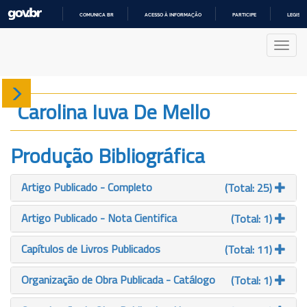
COMUNICA BR
ACESSO À INFORMAÇÃO
PARTICIPE
LEGISL
IR
PARA
Nave
O
CONTEÚDO
Sobre
Carolina Iuva De Mello
Produção
Produção Bibliográfica
Projetos
Artigo Publicado - Completo
(Total: 25)
Gráficos
Artigo Publicado - Nota Cientifica
(Total: 1)
Capítulos de Livros Publicados
(Total: 11)
Organização de Obra Publicada - Catálogo
(Total: 1)