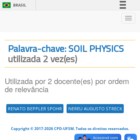
BRASIL
Simplifique!
Nave
Comunica BR
Participe
Acesso à informação
Palavra-chave: SOIL PHYSICS
Legislação
utilizada 2 vez(es)
Canais
Utilizada por 2 docente(es) por ordem
de relevância
RENATO BEPPLER SPOHR
NEREU AUGUSTO STRECK
Copyright © 2017-2026 CPD-UFSM. Todos os direitos reservados.