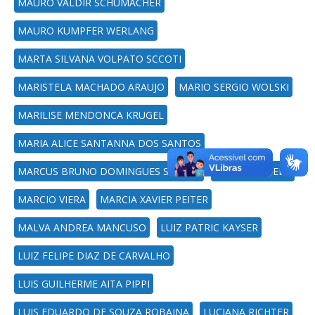
MAURO VALDIR SCHUMACHER
MAURO KUMPFER WERLANG
MARTA SILVANA VOLPATO SCCOTI
MARISTELA MACHADO ARAUJO
MARIO SERGIO WOLSKI
MARILISE MENDONCA KRUGEL
MARIA ALICE SANTANNA DOS SANTOS
MARCUS BRUNO DOMINGUES SOARES
MARCOS TOEBE
MARCIO VIERA
MARCIA XAVIER PEITER
MALVA ANDREA MANCUSO
LUIZ PATRIC KAYSER
LUIZ FELIPE DIAZ DE CARVALHO
LUIS GUILHERME AITA PIPPI
LUIS EDUARDO DE SOUZA ROBAINA
LUCIANA RICHTER