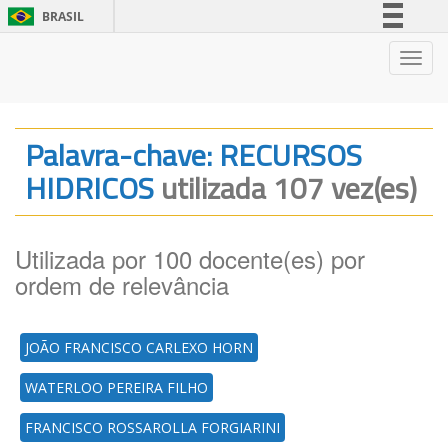
BRASIL
Simplifique!
Nave
Comunica BR
Participe
Acesso à informação
Palavra-chave: RECURSOS
Legislação
HIDRICOS
utilizada 107 vez(es)
Canais
Utilizada por 100 docente(es) por
ordem de relevância
JOÃO FRANCISCO CARLEXO HORN
WATERLOO PEREIRA FILHO
FRANCISCO ROSSAROLLA FORGIARINI