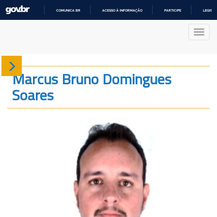
COMUNICA BR
ACESSO À INFORMAÇÃO
PARTICIPE
LEGISL
IR
PARA
Nave
O
CONTEÚDO
Sobre
Marcus Bruno Domingues
Soares
Produção
Projetos
Gráficos