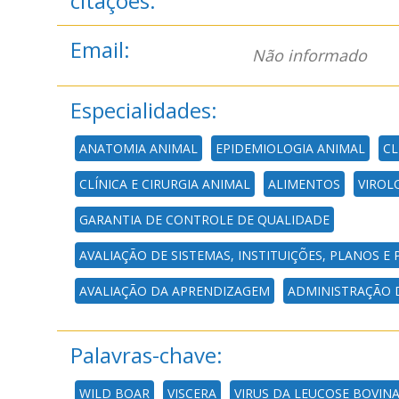
citações:
Email:
Não informado
Especialidades:
ANATOMIA ANIMAL
EPIDEMIOLOGIA ANIMAL
CL
CLÍNICA E CIRURGIA ANIMAL
ALIMENTOS
VIROL
GARANTIA DE CONTROLE DE QUALIDADE
AVALIAÇÃO DE SISTEMAS, INSTITUIÇÕES, PLANOS 
AVALIAÇÃO DA APRENDIZAGEM
ADMINISTRAÇÃO 
Palavras-chave:
WILD BOAR
VISCERA
VIRUS DA LEUCOSE BOVIN