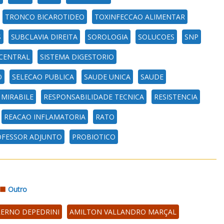
TRONCO BICAROTIDEO
TOXINFECCAO ALIMENTAR
S
SUBCLAVIA DIREITA
SOROLOGIA
SOLUCOES
SNP
CENTRAL
SISTEMA DIGESTORIO
O
SELECAO PUBLICA
SAUDE UNICA
SAUDE
 MIRABILE
RESPONSABILIDADE TECNICA
RESISTENCIA
REACAO INFLAMATORIA
RATO
FESSOR ADJUNTO
PROBIOTICO
Outro
LERNO DEPEDRINI
AMILTON VALLANDRO MARÇAL