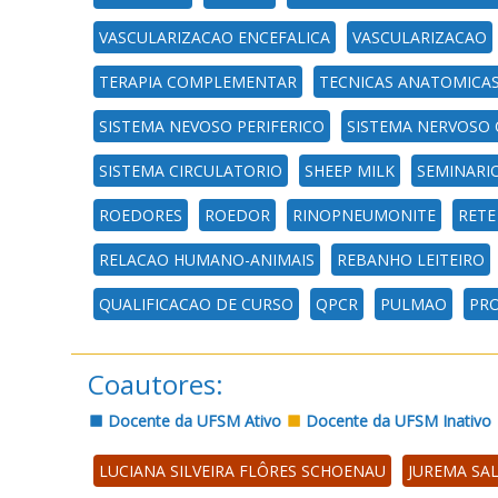
VASCULARIZACAO ENCEFALICA
VASCULARIZACAO
TERAPIA COMPLEMENTAR
TECNICAS ANATOMICA
SISTEMA NEVOSO PERIFERICO
SISTEMA NERVOSO 
SISTEMA CIRCULATORIO
SHEEP MILK
SEMINARI
ROEDORES
ROEDOR
RINOPNEUMONITE
RETE
RELACAO HUMANO-ANIMAIS
REBANHO LEITEIRO
QUALIFICACAO DE CURSO
QPCR
PULMAO
PRO
Coautores:
Docente da UFSM Ativo
Docente da UFSM Inativo
LUCIANA SILVEIRA FLÔRES SCHOENAU
JUREMA SA