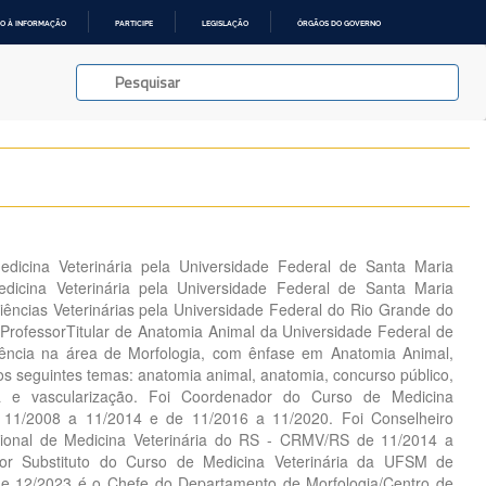
O À INFORMAÇÃO
PARTICIPE
LEGISLAÇÃO
ÓRGÃOS DO GOVERNO
dicina Veterinária pela Universidade Federal de Santa Maria
dicina Veterinária pela Universidade Federal de Santa Maria
ências Veterinárias pela Universidade Federal do Rio Grande do
 ProfessorTitular de Anatomia Animal da Universidade Federal de
ência na área de Morfologia, com ênfase em Anatomia Animal,
os seguintes temas: anatomia animal, anatomia, concurso público,
da e vascularização. Foi Coordenador do Curso de Medicina
 11/2008 a 11/2014 e de 11/2016 a 11/2020. Foi Conselheiro
gional de Medicina Veterinária do RS - CRMV/RS de 11/2014 a
or Substituto do Curso de Medicina Veterinária da UFSM de
e 12/2023 é o Chefe do Departamento de Morfologia/Centro de