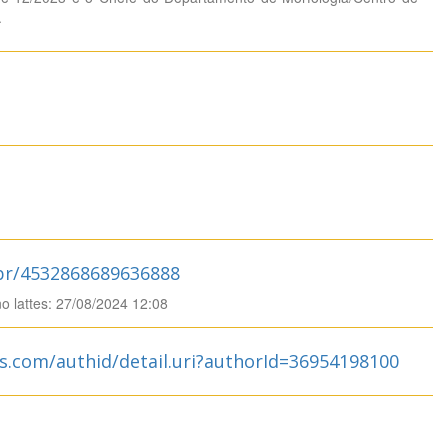
.
.br/4532868689636888
no lattes: 27/08/2024 12:08
s.com/authid/detail.uri?authorId=36954198100