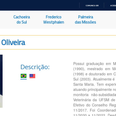
COMUNICA BR
ACESS
IR
PARA
Cachoeira
Frederico
Palmeira
O
CONTEÚDO
do Sul
Westphalen
das Missões
Oliveira
Possui graduação em Me
Descrição:
(1990), mestrado em Me
(1998) e doutorado em Ci
Sul (2003). Atualmente é
Santa Maria. Tem experi
atuando principalmente n
monitoria não-subsidia
Veterinária da UFSM de
Efetivo do Conselho Re
11/2017. Foi Coordenad
11/2020 a 11/2022. Desd