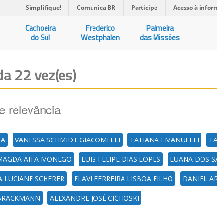
Simplifique!
Comunica BR
Participe
Acesso à infor
Cachoeira
Frederico
Palmeira
do Sul
Westphalen
das Missões
ada 22 vez(es)
e relevância
TA
VANESSA SCHMIDT GIACOMELLI
TATIANA EMANUELLI
TA
MAGDA AITA MONEGO
LUIS FELIPE DIAS LOPES
LUANA DOS S
A LUCIANE SCHERER
FLAVI FERREIRA LISBOA FILHO
DANIEL A
 BRACKMANN
ALEXANDRE JOSÉ CICHOSKI