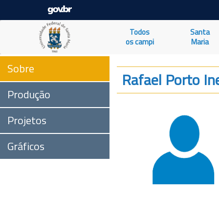
Todos
Santa
os campi
Maria
Sobre
Rafael Porto In
Produção
Projetos
Gráficos