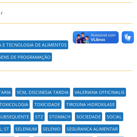
br
A E TECNOLOGIA DE ALIMENTOS
GENS DE PROGRAMAÇÃO
TARIA
VCM, DISCINESIA TARDIA
VALERIANA OFFICINALIS
TOXICOLOGIA
TOXICIDADE
TIROSINA HIDROXILASE
SUBSEQUENTE
STZ
STOMACH
SOCIEDADE
SOCIAL
; ST
SELENIUM
SELENIO
SEGURANCA ALIMENTAR