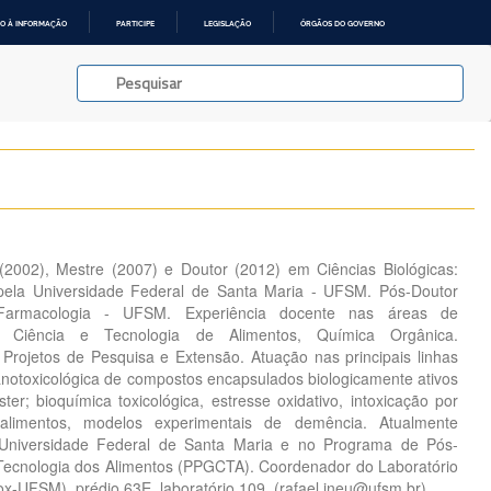
O À INFORMAÇÃO
PARTICIPE
LEGISLAÇÃO
ÓRGÃOS DO GOVERNO
002), Mestre (2007) e Doutor (2012) em Ciências Biológicas:
 pela Universidade Federal de Santa Maria - UFSM. Pós-Doutor
/Farmacologia - UFSM. Experiência docente nas áreas de
ia, Ciência e Tecnologia de Alimentos, Química Orgânica.
 Projetos de Pesquisa e Extensão. Atuação nas principais linhas
anotoxicológica de compostos encapsulados biologicamente ativos
er; bioquímica toxicológica, estresse oxidativo, intoxicação por
alimentos, modelos experimentais de demência. Atualmente
 Universidade Federal de Santa Maria e no Programa de Pós-
Tecnologia dos Alimentos (PPGCTA). Coordenador do Laboratório
x-UFSM), prédio 63E, laboratório 109. (rafael.ineu@ufsm.br)