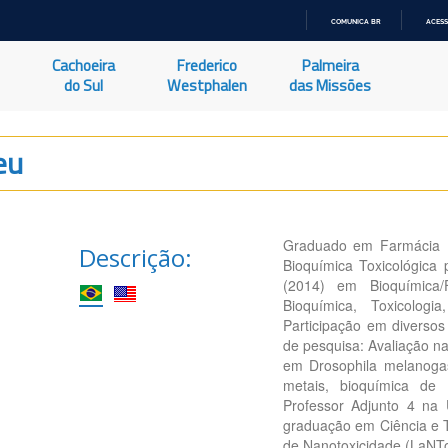
COMUNICA BR
ACESS
IR
PARA
Cachoeira
Frederico
Palmeira
O
CONTEÚDO
do Sul
Westphalen
das Missões
eu
Graduado em Farmácia (2
Descrição:
Bioquímica Toxicológica
(2014) em Bioquímica
Bioquímica, Toxicolog
Participação em diversos
de pesquisa: Avaliação n
em Drosophila melanogast
metais, bioquímica de 
Professor Adjunto 4 na
graduação em Ciência e 
de Nanotoxicidade (LaNTo