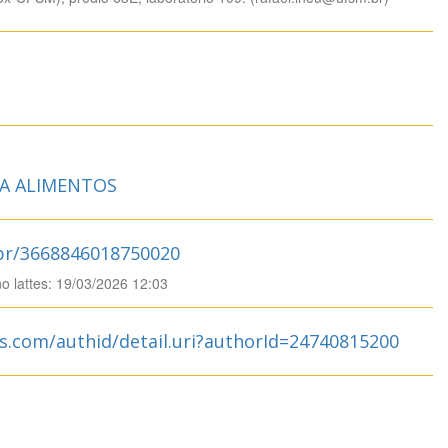
IA ALIMENTOS
.br/3668846018750020
no lattes: 19/03/2026 12:03
s.com/authid/detail.uri?authorId=24740815200