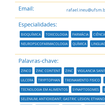
Email:
rafael.ineu@ufsm.
Especialidades:
BIOQUÍMICA
TOXICOLOGIA
FARMÁCIA
CIÊNCI
NEUROPSICOFARMACOLOGIA
QUÍMICA
LINGUA
Palavras-chave:
ZINCO
ZINC CONTENT
ZINC
VIGILANCIA SANI
ULCERA
TRYPTOPHAN
TREINAMENTO FISICO
TECNOLOGIA EM ALIMENTOS
SYNAPTOSOMES
SELENIUM; ANTIOXIDANT; GASTRIC LESION; ETHANOL