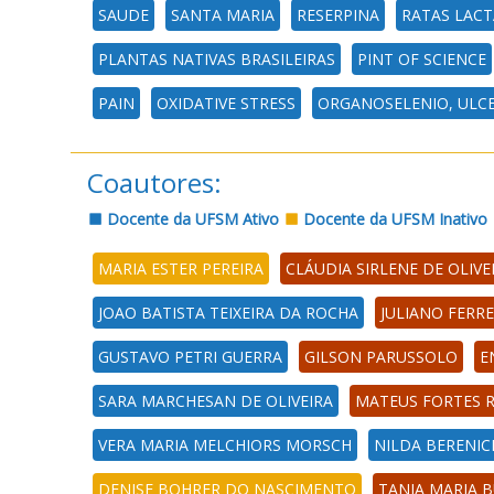
SAUDE
SANTA MARIA
RESERPINA
RATAS LAC
PLANTAS NATIVAS BRASILEIRAS
PINT OF SCIENCE
PAIN
OXIDATIVE STRESS
ORGANOSELENIO, ULCE
Coautores:
Docente da UFSM Ativo
Docente da UFSM Inativo
MARIA ESTER PEREIRA
CLÁUDIA SIRLENE DE OLIVE
JOAO BATISTA TEIXEIRA DA ROCHA
JULIANO FERRE
GUSTAVO PETRI GUERRA
GILSON PARUSSOLO
E
SARA MARCHESAN DE OLIVEIRA
MATEUS FORTES 
VERA MARIA MELCHIORS MORSCH
NILDA BERENIC
DENISE BOHRER DO NASCIMENTO
TANIA MARIA 