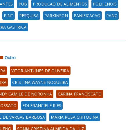
TANTES
PUB
PRODUCAO DE ALIMENTOS
POLIFENOIS
PINT
PESQUISA
PARKINSON
PANIFICACAO
PANC
RA GASTRICA
Outro
IRA
VITOR ANTUNES DE OLIVEIRA
IRA
CRISTINA WAYNE NOGUEIRA
NDY CAMILE DE NORONHA
CARINA FRANCISCATO
ROSSATO
EDI FRANCIELE RIES
E DE VARGAS BARBOSA
MARIA ROSA CHITOLINA
BUENO
SONIA CRISTINA ALMEIDA DA LUZ