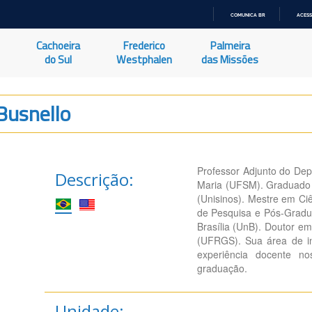
COMUNICA BR
ACESS
IR
PARA
Cachoeira
Frederico
Palmeira
O
CONTEÚDO
do Sul
Westphalen
das Missões
Busnello
Professor Adjunto do Dep
Descrição:
Maria (UFSM). Graduado e
(Unisinos). Mestre em Ci
de Pesquisa e Pós-Gradu
Brasília (UnB). Doutor em
(UFRGS). Sua área de int
experiência docente n
graduação.
Unidade: