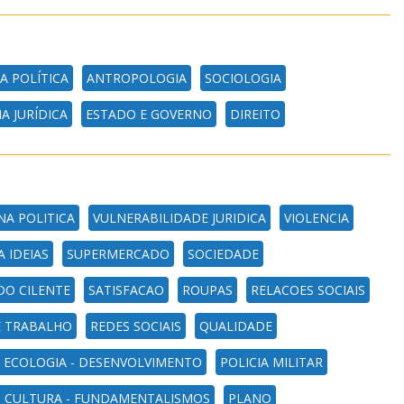
A POLÍTICA
ANTROPOLOGIA
SOCIOLOGIA
A JURÍDICA
ESTADO E GOVERNO
DIREITO
NA POLITICA
VULNERABILIDADE JURIDICA
VIOLENCIA
A IDEIAS
SUPERMERCADO
SOCIEDADE
DO CILENTE
SATISFACAO
ROUPAS
RELACOES SOCIAIS
E TRABALHO
REDES SOCIAIS
QUALIDADE
- ECOLOGIA - DESENVOLVIMENTO
POLICIA MILITAR
- CULTURA - FUNDAMENTALISMOS
PLANO