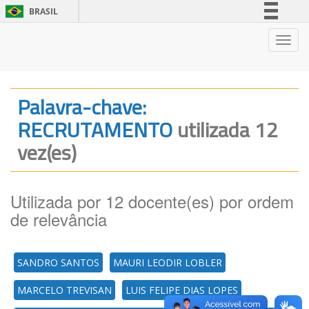
BRASIL
Simplifique!
Nave
Comunica BR
Participe
Acesso à informação
Palavra-chave:
Legislação
RECRUTAMENTO
utilizada 12
Canais
vez(es)
Utilizada por 12 docente(es) por ordem
de relevância
SANDRO SANTOS
MAURI LEODIR LOBLER
MARCELO TREVISAN
LUIS FELIPE DIAS LOPES