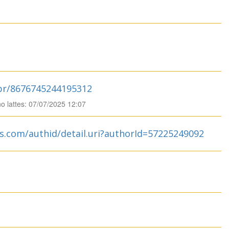
.br/8676745244195312
no lattes: 07/07/2025 12:07
s.com/authid/detail.uri?authorId=57225249092