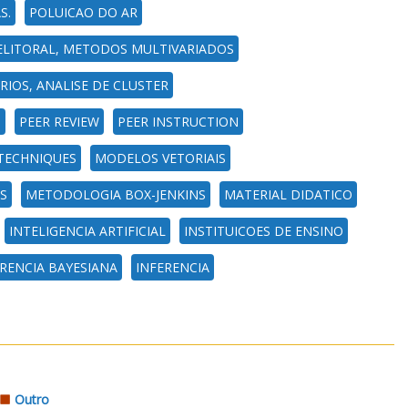
S.
POLUICAO DO AR
ELITORAL, METODOS MULTIVARIADOS
RIOS, ANALISE DE CLUSTER
,
PEER REVIEW
PEER INSTRUCTION
 TECHNIQUES
MODELOS VETORIAIS
S
METODOLOGIA BOX-JENKINS
MATERIAL DIDATICO
INTELIGENCIA ARTIFICIAL
INSTITUICOES DE ENSINO
RENCIA BAYESIANA
INFERENCIA
Outro