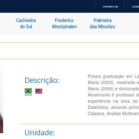
COMUNICA BR
ACESS
IR
PARA
Cachoeira
Frederico
Palmeira
O
CONTEÚDO
do Sul
Westphalen
das Missões
Possui graduação em Li
Descrição:
Maria (2003), mestrado 
Maria (2006) e doutorado
Atualmente é professor d
experiência na área de
Estatística, atuando prin
Clássica, Análise Multivaria
Unidade: