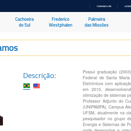
COMUNICA BR
ACESS
IR
PARA
Cachoeira
Frederico
Palmeira
O
CONTEÚDO
do Sul
Westphalen
das Missões
Ramos
Possui graduação (2003)
Descrição:
Federal de Santa Maria
Eletrônicos com aplicaçã
em 2010, desenvolvendo
otimização de sistemas pe
Professor Adjunto do Cu
(UNIPAMPA), Campus Aleg
UFSM, atualmente na cla
pesquisador no grupo 
Energia e Sistemas de Po
onde desenvolve e orient