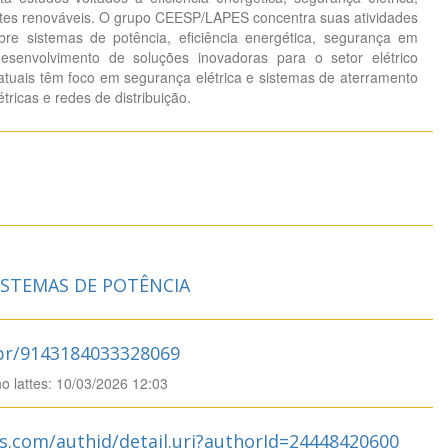
fontes renováveis. O grupo CEESP/LAPES concentra suas atividades
bre sistemas de potência, eficiência energética, segurança em
 desenvolvimento de soluções inovadoras para o setor elétrico
atuais têm foco em segurança elétrica e sistemas de aterramento
étricas e redes de distribuição.
STEMAS DE POTÊNCIA
.br/9143184033328069
no lattes: 10/03/2026 12:03
s.com/authid/detail.uri?authorId=24448420600