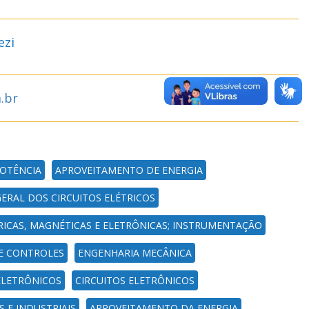
ezi
.br
POTÊNCIA
APROVEITAMENTO DE ENERGIA
GERAL DOS CIRCUITOS ELÉTRICOS
RICAS, MAGNÉTICAS E ELETRÔNICAS; INSTRUMENTAÇÃO
 E CONTROLES
ENGENHARIA MECÂNICA
ELETRÔNICOS
CIRCUITOS ELETRÔNICOS
 E INDUSTRIAIS
APROVEITAMENTO DA ENERGIA