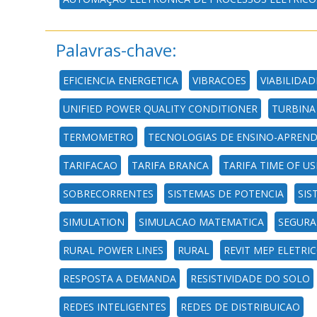
Palavras-chave:
EFICIENCIA ENERGETICA
VIBRACOES
VIABILIDAD
UNIFIED POWER QUALITY CONDITIONER
TURBINA
TERMOMETRO
TECNOLOGIAS DE ENSINO-APREN
TARIFACAO
TARIFA BRANCA
TARIFA TIME OF US
SOBRECORRENTES
SISTEMAS DE POTENCIA
SIS
SIMULATION
SIMULACAO MATEMATICA
SEGURA
RURAL POWER LINES
RURAL
REVIT MEP ELETRI
RESPOSTA A DEMANDA
RESISTIVIDADE DO SOLO
REDES INTELIGENTES
REDES DE DISTRIBUICAO