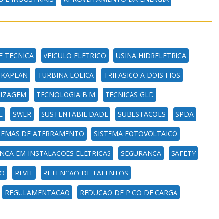
E TECNICA
VEICULO ELETRICO
USINA HIDRELETRICA
 KAPLAN
TURBINA EOLICA
TRIFASICO A DOIS FIOS
DIZAGEM
TECNOLOGIA BIM
TECNICAS GLD
E
SWER
SUSTENTABILIDADE
SUBESTACOES
SPDA
TEMAS DE ATERRAMENTO
SISTEMA FOTOVOLTAICO
NCA EM INSTALACOES ELETRICAS
SEGURANCA
SAFETY
CO
REVIT
RETENCAO DE TALENTOS
REGULAMENTACAO
REDUCAO DE PICO DE CARGA