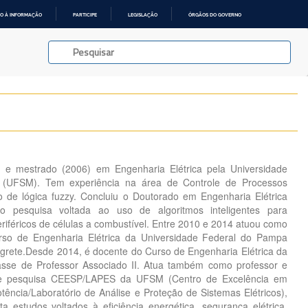
O À INFORMAÇÃO
PARTICIPE
LEGISLAÇÃO
ÓRGÃOS DO GOVERNO
 e mestrado (2006) em Engenharia Elétrica pela Universidade
 (UFSM). Tem experiência na área de Controle de Processos
o de lógica fuzzy. Concluiu o Doutorado em Engenharia Elétrica
 pesquisa voltada ao uso de algoritmos inteligentes para
riféricos de células a combustível. Entre 2010 e 2014 atuou como
rso de Engenharia Elétrica da Universidade Federal do Pampa
rete.Desde 2014, é docente do Curso de Engenharia Elétrica da
sse de Professor Associado II. Atua também como professor e
de pesquisa CEESP/LAPES da UFSM (Centro de Excelência em
tência/Laboratório de Análise e Proteção de Sistemas Elétricos),
a estudos voltados à eficiência energética, segurança elétrica,