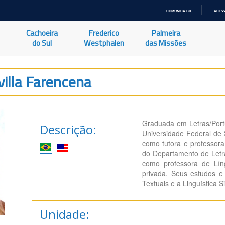
COMUNICA BR
ACESS
IR
PARA
Cachoeira
Frederico
Palmeira
O
CONTEÚDO
do Sul
Westphalen
das Missões
illa Farencena
Graduada em Letras/Port
Descrição:
Universidade Federal de 
como tutora e professor
do Departamento de Letra
como professora de Lín
privada. Seus estudos 
Textuais e a Linguística S
Unidade: