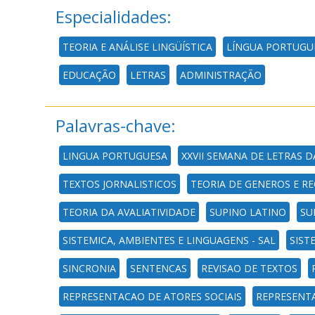
Especialidades:
TEORIA E ANÁLISE LINGÜÍSTICA
LÍNGUA PORTUGU
EDUCAÇÃO
LETRAS
ADMINISTRAÇÃO
Palavras-chave:
LINGUA PORTUGUESA
XXVII SEMANA DE LETRAS 
TEXTOS JORNALISTICOS
TEORIA DE GENEROS E R
TEORIA DA AVALIATIVIDADE
SUPINO LATINO
SU
SISTEMICA, AMBIENTES E LINGUAGENS - SAL
SIST
SINCRONIA
SENTENCAS
REVISAO DE TEXTOS
REPRESENTACAO DE ATORES SOCIAIS
REPRESENT