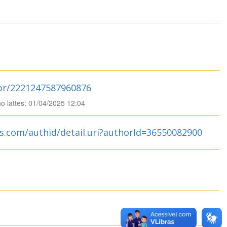
.br/2221247587960876
no lattes: 01/04/2025 12:04
s.com/authid/detail.uri?authorId=36550082900