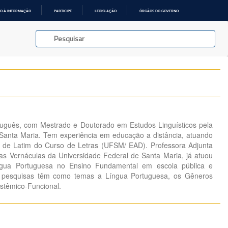
O À INFORMAÇÃO
PARTICIPE
LEGISLAÇÃO
ÓRGÃOS DO GOVERNO
uguês, com Mestrado e Doutorado em Estudos Linguísticos pela
Santa Maria. Tem experiência em educação a distância, atuando
a de Latim do Curso de Letras (UFSM/ EAD). Professora Adjunta
s Vernáculas da Universidade Federal de Santa Maria, já atuou
gua Portuguesa no Ensino Fundamental em escola pública e
e pesquisas têm como temas a Língua Portuguesa, os Gêneros
istêmico-Funcional.