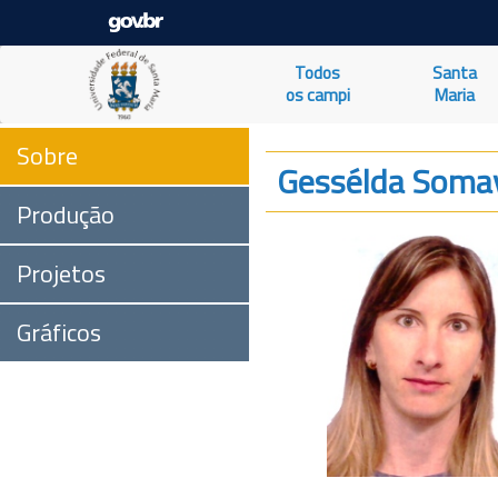
Todos
Santa
os campi
Maria
Sobre
Gessélda Somav
Produção
Projetos
Gráficos