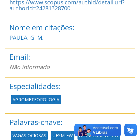
https://www.scopus.com/authid/detail.uri?
authorId=24281328700
Nome em citações:
PAULA, G. M.
Email:
Não informado
Especialidades:
AGROMETEOROLOGIA
Palavras-chave:
VAGAS OCIOSAS
UFSM-FW
UFSM CAMPUS FW