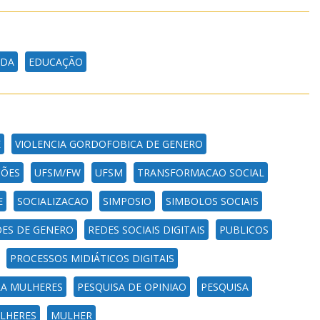
NDA
EDUCAÇÃO
E
VIOLENCIA GORDOFOBICA DE GENERO
ÕES
UFSM/FW
UFSM
TRANSFORMACAO SOCIAL
E
SOCIALIZACAO
SIMPOSIO
SIMBOLOS SOCIAIS
ES DE GENERO
REDES SOCIAIS DIGITAIS
PUBLICOS
PROCESSOS MIDIÁTICOS DIGITAIS
RA MULHERES
PESQUISA DE OPINIAO
PESQUISA
LHERES
MULHER