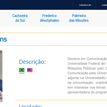
COMUNICA BR
ACESS
IR
PARA
Cachoeira
Frederico
Palmeira
O
CONTEÚDO
do Sul
Westphalen
das Missões
ins
Doutora em Comunicação
Descrição:
Universidade Federal de
Relações Públicas pelo 
Comunicação pela Univers
adjunta na Universidade 
de comunicação, oratóri
tem interesse nos temas
apresentadora do programa
Unidade: