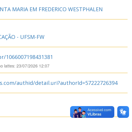
ANTA MARIA EM FREDERICO WESTPHALEN
CAÇÃO - UFSM-FW
.br/1066007198431381
no lattes: 23/07/2026 12:07
s.com/authid/detail.uri?authorId=57222726394