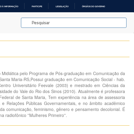
O À INFORMAÇÃO
PARTICIPE
LEGISLAÇÃO
ÓRGÃOS DO GOVERNO
 Midiática pelo Programa de Pós-graduação em Comunicação da
 Santa Maria-RS,Possui graduação em Comunicação Social - hab.
Centro Universitário Feevale (2003) e mestrado em Ciências da
idade do Vale do Rio dos Sinos (2010). Atualmente é professora
Federal de Santa Maria, Tem experiência na área de assessoria
a e Relações Públicas Governamentais, e no âmbito acadêmico
 da comunicação, feminismo, gênero e pensamento decolonial. É
 radiofônico ''Mulheres Primeiro''.