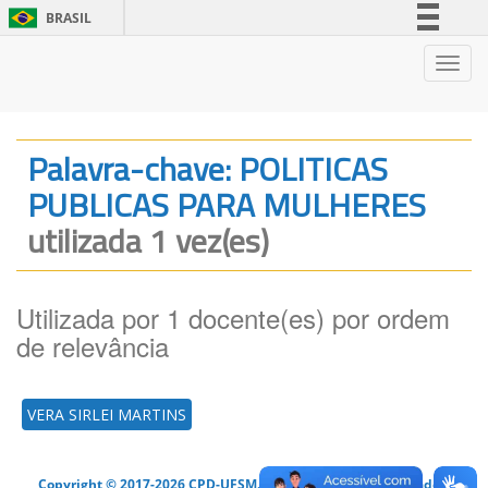
BRASIL
Simplifique!
Nave
Comunica BR
Participe
Acesso à informação
Palavra-chave: POLITICAS
Legislação
PUBLICAS PARA MULHERES
Canais
utilizada 1 vez(es)
Utilizada por 1 docente(es) por ordem
de relevância
VERA SIRLEI MARTINS
Copyright © 2017-2026 CPD-UFSM. Todos os direitos reservados.