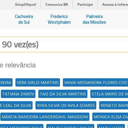
Simplifique!
Comunica BR
Participe
Acesso à infor
Cachoeira
Frederico
Palmeira
do Sul
Westphalen
das Missões
a 90 vez(es)
e relevância
LVEIRA
VERA SIRLEI MARTINS
VANIA MEDIANEIRA FLORES COS
TATIANA DIMOV
TAIS DA SILVA MARTINS
STELA MARIS DE 
 LEAL DA SILVA
RHEA SILVIA DE AVILA SOARES
RENATO XAVI
MÁRCIA BANDEIRA LANDERDAHL MAGGIONI
MONICA ELISA D