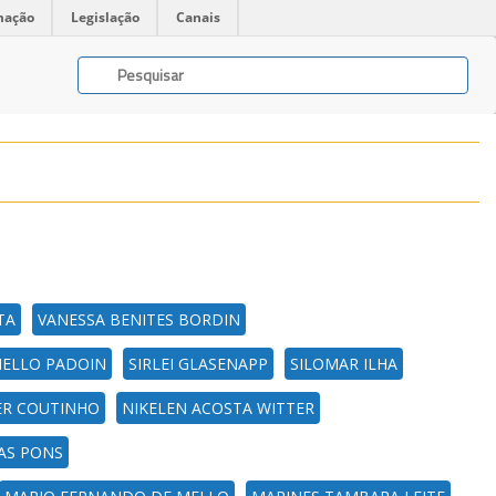
mação
Legislação
Canais
TA
VANESSA BENITES BORDIN
MELLO PADOIN
SIRLEI GLASENAPP
SILOMAR ILHA
ER COUTINHO
NIKELEN ACOSTA WITTER
IAS PONS