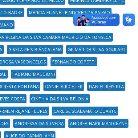
MARIO FERNANDO DE MELLO
MARINES TAMBARA LEITE
ATO BADKE
MARCIA ELIANE LEINDCKER DA PAIXAO
OMANO
RA REGINA DA SILVA CAMARA MAURICIO DA FONSECA
A
GISELA REIS BIANCALANA
GILMAR DA SILVA GOULART
PEDROSA VASCONCELOS
FERNANDO COPETTI
RAL
FABIANO MAGGIONI
RI RESTA FONTANA
DANIELA RICHTER
DANIEL REIS PLA
EVES COSTA
CINTHIA DA SILVA BELONIA
ARMEN REJANE FLORES
CARLISE SCALAMATO DUARTE
YDES
ANDRESSA DA SILVEIRA
ANDREA NARRIMAN CEZNE
ALICE DO CARMO JAHN