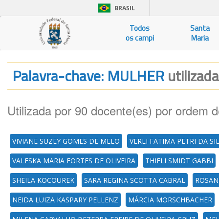
BRASIL
Todos
Santa
os campi
Maria
Palavra-chave: MULHER
utilizad
Utilizada por 90 docente(es) por ordem d
VIVIANE SUZEY GOMES DE MELO
VERLI FATIMA PETRI DA SI
VALESKA MARIA FORTES DE OLIVEIRA
THIELI SMIDT GABBI
SHEILA KOCOUREK
SARA REGINA SCOTTA CABRAL
ROSANE
NEIDA LUIZA KASPARY PELLENZ
MÁRCIA MORSCHBACHER