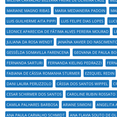
MILENA CARVALHO BEZERRA FREIRE DE OLIVEIRA CRUZ
MEL
MARIANE MAGNO RIBAS
MARIA MEDIANEIRA PADOIN
MA
LUIS GUILHERME AITA PIPPI
LUIS FELIPE DIAS LOPES
LUCI
LEONICE APARECIDA DE FÁTIMA ALVES PEREIRA MOURAD
L
JULIANA DA ROSA WENDT
JANAÍNA XAVIER DO NASCIMENT
GESSÉLDA SOMAVILLA FARENCENA
GEOVANA DE PAULA B
FERNANDA SARTURI
FERNANDA KIELING PEDRAZZI
FERN
FABIANA DE CÁSSIA ROMANHA STURMER
EZEQUIEL REDIN
DANI LAURA PERUZZOLO
CÁSSIA DOS SANTOS WIPPEL
C
CESAR SCHIRMER DOS SANTOS
CAROLINE RUBIN ROSSATO 
CAMILA PALHARES BARBOSA
ARIANE SIMIONI
ANGELITA A
ANA PAULA CARVALHO SCHMIDT
ANA FLAVIA SOUTO DE OL