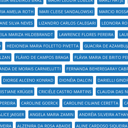
ISSA MEDEIROS BRAZ
MAURI LEODIR LOBLER
MARLI HATJE
RIA AMELIA ROTH
MARI CLEISE SANDALOWSKI
MARCIO ROSS
ANE SILVA NEVES
LIZANDRO CARLOS CALEGARI
LEONORA R
EILA MARIZA HILDEBRANDT
LAWRENCE FLORES PEREIRA
LAU
O
HEDIONEIA MARIA FOLETTO PIVETTA
GUACIRA DE AZAMBUJ
OLZAN
FLÁVIO DE CAMPOS BRAGA
FLÁVIA MARIA DE BRITO 
ANDA DE MORAIS CARNIELUTTI
FERNANDA BEHEREGARAY CAB
DIORGE ALCENO KONRAD
DIONÉIA DALCIN
DARIELLI GIND
RISTIANE KRÜGER
CRICIÉLE CASTRO MARTINS
CLAUDIA DAS N
PEREIRA
CAROLINE GOERCK
CAROLINE CILIANE CERETTA
C
LICE JAEGER
ANGELA MARIA ZAMIN
ANDRÉIA SILVEIRA ATHA
IVEIRA
ALZENIRA DA ROSA ABAIDE
ALINE CARDOSO SIQUEIRA