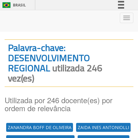
BRASIL
Simplifique!
Nave
Comunica BR
Participe
Acesso à informação
Palavra-chave:
Legislação
DESENVOLVIMENTO
Canais
REGIONAL
utilizada 246
vez(es)
Utilizada por 246 docente(es) por
ordem de relevância
ZANANDRA BOFF DE OLIVEIRA
ZAIDA INES ANTONIOLLI