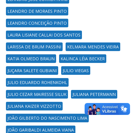
LEANDRO DE MORAES PINTO
LEANDRO CONCEIÇÃO PINTO
LAURA LISIANE CALLAI DOS SANTOS
LARISSA DE BRUM PASSINI
KELMARA MENDES VIEIRA
KATIA OLMEDO BRAUN
KALINCA LÉIA BECKER
JUÇARA SALETE GUBIANI
JULIO VIEGAS
JULIO EDUARDO ROHENKOHL
JULIO CEZAR MAIRESSE SILUK
JULIANA PETERMANN
JULIANA KAIZER VIZZOTTO
JOÃO GILBERTO DO NASCIMENTO LIMA
JOÃO GARIBALDI ALMEIDA VIANA