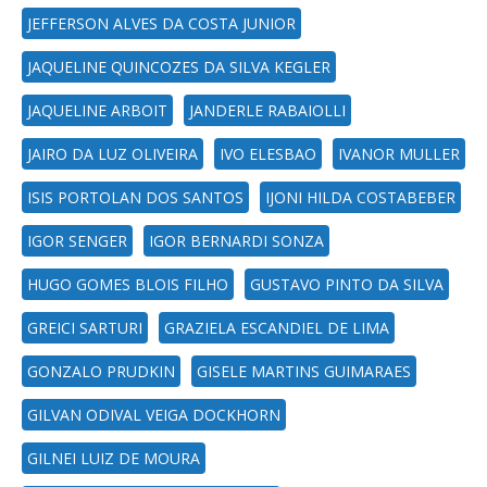
JEFFERSON ALVES DA COSTA JUNIOR
JAQUELINE QUINCOZES DA SILVA KEGLER
JAQUELINE ARBOIT
JANDERLE RABAIOLLI
JAIRO DA LUZ OLIVEIRA
IVO ELESBAO
IVANOR MULLER
ISIS PORTOLAN DOS SANTOS
IJONI HILDA COSTABEBER
IGOR SENGER
IGOR BERNARDI SONZA
HUGO GOMES BLOIS FILHO
GUSTAVO PINTO DA SILVA
GREICI SARTURI
GRAZIELA ESCANDIEL DE LIMA
GONZALO PRUDKIN
GISELE MARTINS GUIMARAES
GILVAN ODIVAL VEIGA DOCKHORN
GILNEI LUIZ DE MOURA