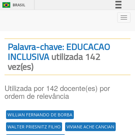
BRASIL
Simplifique!
Nave
Comunica BR
Participe
Acesso à informação
Palavra-chave: EDUCACAO
Legislação
INCLUSIVA
utilizada 142
Canais
vez(es)
Utilizada por 142 docente(es) por
ordem de relevância
WILLIAN FERNANDO DE BORBA
WALTER PRIESNITZ FILHO
VIVIANE ACHE CANCIAN