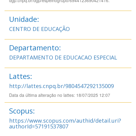
dgp.cnpq.br/dgp/espelhogrupo/6944123690421416.
Unidade:
CENTRO DE EDUCAÇÃO
Departamento:
DEPARTAMENTO DE EDUCACAO ESPECIAL
Lattes:
http://lattes.cnpq.br/9804547292135009
Data da última alteração no lattes: 18/07/2025 12:07
Scopus:
https://www.scopus.com/authid/detail.uri?
authorId=57191537807