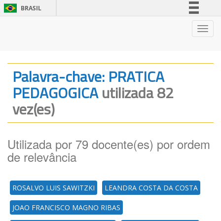
BRASIL
Simplifique!
Nave
Comunica BR
Participe
Acesso à informação
Palavra-chave: PRATICA
Legislação
PEDAGOGICA
utilizada 82
Canais
vez(es)
Utilizada por 79 docente(es) por ordem
de relevância
ROSALVO LUIS SAWITZKI
LEANDRA COSTA DA COSTA
JOAO FRANCISCO MAGNO RIBAS