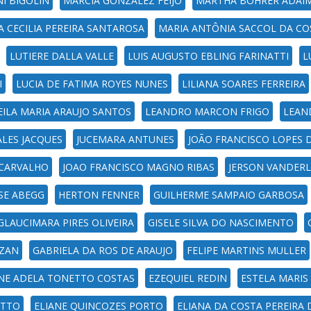
I BIGOLIN
MÁRCIA GONZALEZ FEIJÓ
MARTHA BOHRER ADAI
A CECILIA PEREIRA SANTAROSA
MARIA ANTÔNIA SACCOL DA CO
LUTIERE DALLA VALLE
LUIS AUGUSTO EBLING FARINATTI
L
I
LUCIA DE FATIMA ROYES NUNES
LILIANA SOARES FERREIRA
EILA MARIA ARAUJO SANTOS
LEANDRO MARCON FRIGO
LEAN
ALES JACQUES
JUCEMARA ANTUNES
JOÃO FRANCISCO LOPES 
 CARVALHO
JOAO FRANCISCO MAGNO RIBAS
JERSON VANDERL
LSE ABEGG
HERTON FENNER
GUILHERME SAMPAIO GARBOSA
GLAUCIMARA PIRES OLIVEIRA
GISELE SILVA DO NASCIMENTO
LZAN
GABRIELA DA ROS DE ARAUJO
FELIPE MARTINS MULLER
NE ADELA TONETTO COSTAS
EZEQUIEL REDIN
ESTELA MARIS
OTTO
ELIANE QUINCOZES PORTO
ELIANA DA COSTA PEREIRA