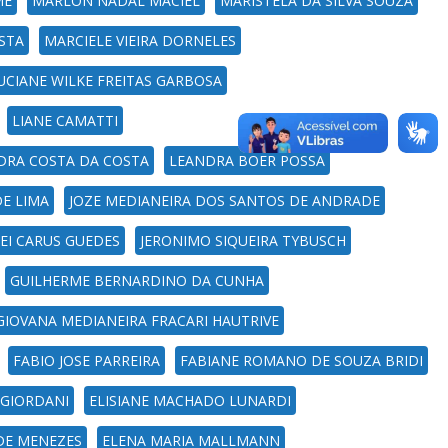
ME
MARLON NADAL MACIEL
MARISTELA DA SILVA SOUZA
STA
MARCIELE VIEIRA DORNELES
UCIANE WILKE FREITAS GARBOSA
LIANE CAMATTI
DRA COSTA DA COSTA
LEANDRA BOER POSSA
DE LIMA
JOZE MEDIANEIRA DOS SANTOS DE ANDRADE
EI CARUS GUEDES
JERONIMO SIQUEIRA TYBUSCH
GUILHERME BERNARDINO DA CUNHA
GIOVANA MEDIANEIRA FRACARI HAUTRIVE
FABIO JOSE PARREIRA
FABIANE ROMANO DE SOUZA BRIDI
 GIORDANI
ELISIANE MACHADO LUNARDI
 DE MENEZES
ELENA MARIA MALLMANN