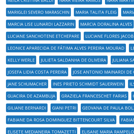
NEILA CRISTINA BALDI
NARA VIEIRA RAMOS
NARA MARTIN
MARIGLEI SEVERO MARASCHIN
MARIA TALITA FLEIG
MARI
MARCIA LISE LUNARDI LAZZARIN
MARCIA DORALINA ALVES
LUCIANE SANCHOTENE ETCHEPARE
LUCIANE FLORES JACOB
LEONICE APARECIDA DE FÁTIMA ALVES PEREIRA MOURAD
L
KELLY WERLE
JULIETA SALDANHA DE OLIVEIRA
JULIANA S
JOSEFA LIDIA COSTA PEREIRA
JOSE ANTONIO MAINARDI DE
JANE SCHUMACHER
INES PRIETO SCHMIDT SAUERWEIN
I
GUACIRA DE AZAMBUJA
GRAZIELA FRANCESCHET FARIAS
GILIANE BERNARDI
GIANI PETRI
GEOVANA DE PAULA BO
FABIANE DA ROSA DOMINGUEZ BITTENCOURT SILVA
FABIA
ELISETE MEDIANEIRA TOMAZETTI
ELISANE MARIA RAMPEL