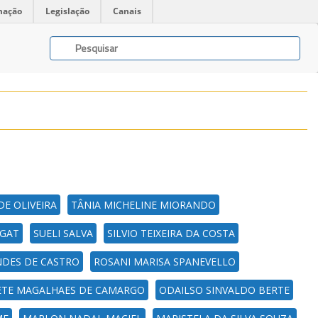
mação
Legislação
Canais
DE OLIVEIRA
TÂNIA MICHELINE MIORANDO
EGAT
SUELI SALVA
SILVIO TEIXEIRA DA COSTA
NDES DE CASTRO
ROSANI MARISA SPANEVELLO
TE MAGALHAES DE CAMARGO
ODAILSO SINVALDO BERTE