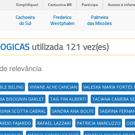
Simplifique!
Comunica BR
Participe
Acesso à infor
Cachoeira
Frederico
Palmeira
do Sul
Westphalen
das Missões
GOGICAS
utilizada 121 vez(es)
de relevância
MILE BELING
VIVIANE ACHE CANCIAN
VALESKA MARIA FORTES 
IA BISOGNIN GARLET
TAIS FIM ALBERTI
TACIANA CAMERA S
EGINA SCOTTA CABRAL
SANDRA ANA BOLFE
SABRINA FERNA
CARDO FAJARDO
RAFAEL LAZZARI
PATRICIA MARCUZZO
ODE