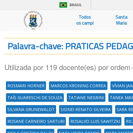
BRASIL
Todos
Santa
os campi
Maria
Palavra-chave: PRATICAS PEDA
Utilizada por 119 docente(es) por ordem 
ROSMARI HORNER
MARCOS KRONING CORREA
VÍVIAN JA
TAÍS GUARESCHI DE SOUZA
TATIANE NEGRINI
TANEA MAR
SILVANA GRUNEWALDT
SIDNEI RENATO SILVEIRA
SARA R
ROSANE CARNEIRO SARTURI
ROSALVO LUIS SAWITZKI
RI