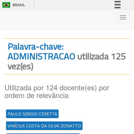
BRASIL
Simplifique!
Nave
Comunica BR
Participe
Acesso à informação
Palavra-chave:
Legislação
ADMINISTRACAO
utilizada 125
Canais
vez(es)
Utilizada por 124 docente(es) por
ordem de relevância
PAULO SERGIO CERETTA
VINÍCIUS COSTA DA SILVA ZONATTO