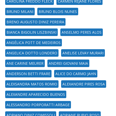
CAROLINA FREDDO FLECK
CARMEN REJANE FLORES
BRUNO MILANI
BRUNO BLOIS NUNES
BRENO AUGUSTO DINIZ PEREIRA
BIANCA BIGOLIN LISZBINSKI
ANSELMO PERES ALOS
ANGÉLICA POTT DE MEDEIROS
ANGELICA DOTTO LONDERO
ANELISE LEVAY MURARI
ANE CARINE MEURER
ANDREI GIOVANI MAIA
ANDERSON BETTI FRARE
ALICE DO CARMO JAHN
ALEXSANDRA MATOS ROMIO
ALEXANDRE PIRES ROSA
ALEXANDRE APARECIDO BUENOS
ALESSANDRO PORPORATTI ARBAGE
ADRIANO DINIZ COMISSOLI
ADRIANE RUBIO ROSO