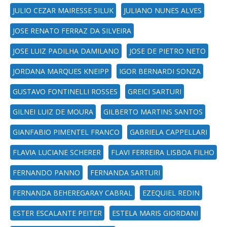
JULIO CEZAR MAIRESSE SILUK
JULIANO NUNES ALVES
JOSE RENATO FERRAZ DA SILVEIRA
JOSE LUIZ PADILHA DAMILANO
JOSE DE PIETRO NETO
JORDANA MARQUES KNEIPP
IGOR BERNARDI SONZA
GUSTAVO FONTINELLI ROSSES
GREICI SARTURI
GILNEI LUIZ DE MOURA
GILBERTO MARTINS SANTOS
GIANFABIO PIMENTEL FRANCO
GABRIELA CAPPELLARI
FLAVIA LUCIANE SCHERER
FLAVI FERREIRA LISBOA FILHO
FERNANDO PANNO
FERNANDA SARTURI
FERNANDA BEHEREGARAY CABRAL
EZEQUIEL REDIN
ESTER ESCALANTE PEITER
ESTELA MARIS GIORDANI