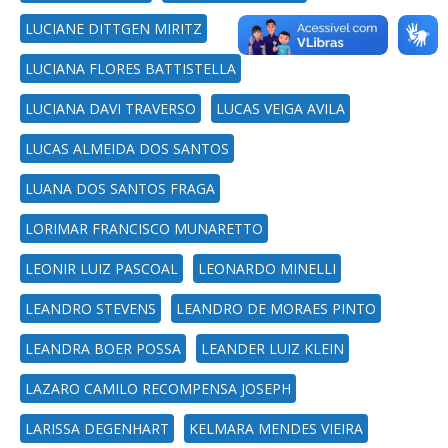
LUCIANE DITTGEN MIRITZ
LUCIANA FLORES BATTISTELLA
LUCIANA DAVI TRAVERSO
LUCAS VEIGA AVILA
LUCAS ALMEIDA DOS SANTOS
LUANA DOS SANTOS FRAGA
LORIMAR FRANCISCO MUNARETTO
LEONIR LUIZ PASCOAL
LEONARDO MINELLI
LEANDRO STEVENS
LEANDRO DE MORAES PINTO
LEANDRA BOER POSSA
LEANDER LUIZ KLEIN
LAZARO CAMILO RECOMPENSA JOSEPH
LARISSA DEGENHART
KELMARA MENDES VIEIRA