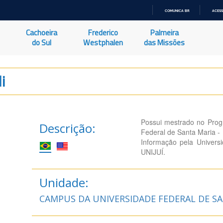
COMUNICA BR
ACESS
IR
PARA
Cachoeira
Frederico
Palmeira
O
CONTEÚDO
do Sul
Westphalen
das Missões
i
Possui mestrado no Prog
Descrição:
Federal de Santa Maria -
Informação pela Univers
UNIJUÍ.
Unidade:
CAMPUS DA UNIVERSIDADE FEDERAL DE SA