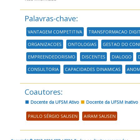
Palavras-chave:
VANTAGEM COMPETITIVA
TRANSFORMACAO DIGI
ORGANIZACOES
ONTOLOGIAS
GESTAO DO CON
EMPREENDEDORISMO
DISCENTES
DIALOGO
CONSULTORIA
CAPACIDADES DINAMICAS
ANOM
Coautores:
Docente da UFSM Ativo
Docente da UFSM Inativo
PAULO SÉRGIO SAUSEN
AIRAM SAUSEN