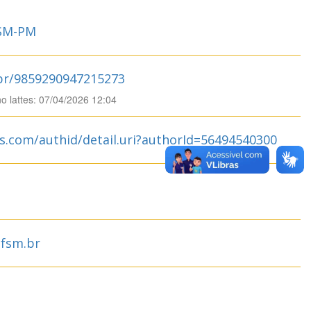
SM-PM
.br/9859290947215273
no lattes: 07/04/2026 12:04
s.com/authid/detail.uri?authorId=56494540300
ufsm.br