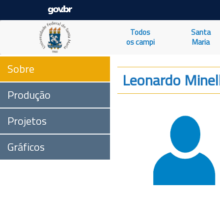
Todos
Santa
os campi
Maria
Sobre
Leonardo Minell
Produção
Projetos
Gráficos