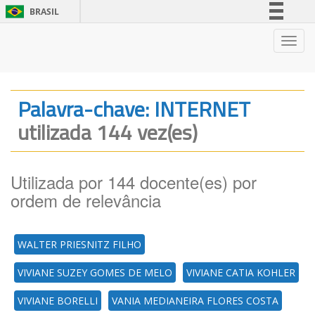
BRASIL
Simplifique!
Nave
Comunica BR
Participe
Acesso à informação
Palavra-chave: INTERNET
Legislação
utilizada 144 vez(es)
Canais
Utilizada por 144 docente(es) por
ordem de relevância
WALTER PRIESNITZ FILHO
VIVIANE SUZEY GOMES DE MELO
VIVIANE CATIA KOHLER
VIVIANE BORELLI
VANIA MEDIANEIRA FLORES COSTA