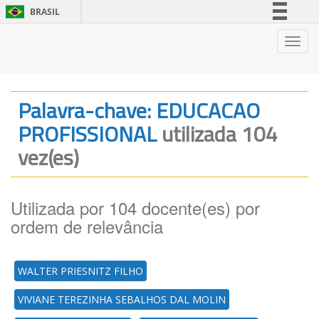
BRASIL
Simplifique!
Nave
Comunica BR
Participe
Acesso à informação
Palavra-chave: EDUCACAO
Legislação
PROFISSIONAL
utilizada 104
Canais
vez(es)
Utilizada por 104 docente(es) por
ordem de relevância
WALTER PRIESNITZ FILHO
VIVIANE TEREZINHA SEBALHOS DAL MOLIN