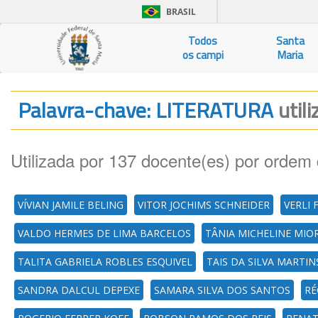
BRASIL
Todos
Santa
os campi
Maria
Palavra-chave: LITERATURA
util
Utilizada por 137 docente(es) por ordem 
VÍVIAN JAMILE BELING
VITOR JOCHIMS SCHNEIDER
VERLI 
VALDO HERMES DE LIMA BARCELOS
TÂNIA MICHELINE MI
TALITA GABRIELA ROBLES ESQUIVEL
TAIS DA SILVA MARTIN
SANDRA DALCUL DEPEXE
SAMARA SILVA DOS SANTOS
RÉ