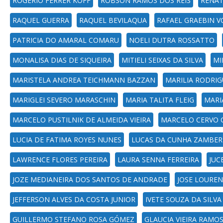
ROGERIO FERRER KOFF
ROBSON RAMOS DOS REIS
RENAT
RAQUEL GUERRA
RAQUEL BEVILAQUA
RAFAEL GRAEBIN 
PATRICIA DO AMARAL COMARU
NOELI DUTRA ROSSATTO
MONALISA DIAS DE SIQUEIRA
MITIELI SEIXAS DA SILVA
MI
MARISTELA ANDREA TEICHMANN BAZZAN
MARILIA RODRI
MARIGLEI SEVERO MARASCHIN
MARIA TALITA FLEIG
MARI
MARCELO PUSTILNIK DE ALMEIDA VIEIRA
MARCELO CERVO 
LUCIA DE FATIMA ROYES NUNES
LUCAS DA CUNHA ZAMBE
LAWRENCE FLORES PEREIRA
LAURA SENNA FERREIRA
JUC
JOZE MEDIANEIRA DOS SANTOS DE ANDRADE
JOSE LOUREN
JEFFERSON ALVES DA COSTA JUNIOR
IVETE SOUZA DA SILVA
GUILLERMO STEFANO ROSA GÓMEZ
GLAUCIA VIEIRA RAMO