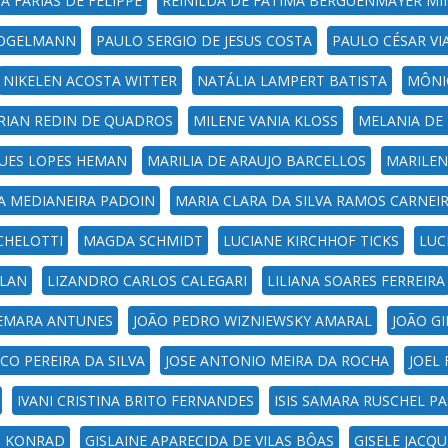
A FARIAS DE FELIPPE
REINILDA DE FATIMA BERGUENMAYER MI
VOGELMANN
PAULO SERGIO DE JESUS COSTA
PAULO CÉSAR V
NIKELEN ACOSTA WITTER
NATÁLIA LAMPERT BATISTA
MÔNI
RIAN REDIN DE QUADROS
MILENE VANIA KLOSS
MELANIA DE
GUES LOPES HEMAN
MARILIA DE ARAUJO BARCELLOS
MARILEN
A MEDIANEIRA PADOIN
MARIA CLARA DA SILVA RAMOS CARNEI
CHELOTTI
MAGDA SCHMIDT
LUCIANE KIRCHHOF TICKS
LUC
RLAN
LIZANDRO CARLOS CALEGARI
LILIANA SOARES FERREIRA
EMARA ANTUNES
JOÃO PEDRO WIZNIEWSKY AMARAL
JOÃO G
CO PEREIRA DA SILVA
JOSE ANTONIO MEIRA DA ROCHA
JOEL
IVANI CRISTINA BRITO FERNANDES
ISIS SAMARA RUSCHEL P
S KONRAD
GISLAINE APARECIDA DE VILAS BÔAS
GISELE JACQ