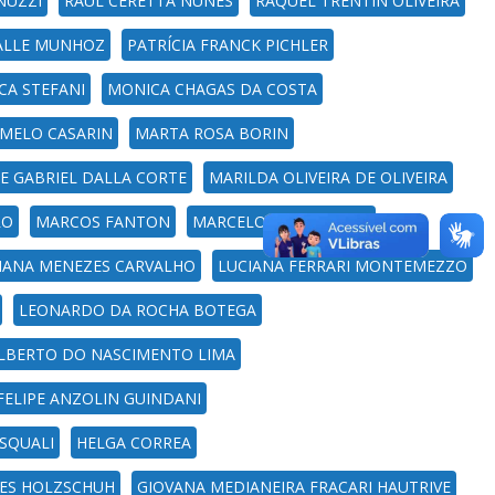
NUZZI
RAUL CERETTA NUNES
RAQUEL TRENTIN OLIVEIRA
IALLE MUNHOZ
PATRÍCIA FRANCK PICHLER
CA STEFANI
MONICA CHAGAS DA COSTA
 MELO CASARIN
MARTA ROSA BORIN
E GABRIEL DALLA CORTE
MARILDA OLIVEIRA DE OLIVEIRA
RO
MARCOS FANTON
MARCELO VIEIRA LOPES
IANA MENEZES CARVALHO
LUCIANA FERRARI MONTEMEZZO
LEONARDO DA ROCHA BOTEGA
ILBERTO DO NASCIMENTO LIMA
 FELIPE ANZOLIN GUINDANI
ASQUALI
HELGA CORREA
UES HOLZSCHUH
GIOVANA MEDIANEIRA FRACARI HAUTRIVE