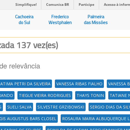
Simplifique!
Comunica BR
Participe
Acesso à infor
Cachoeira
Frederico
Palmeira
do Sul
Westphalen
das Missões
izada 137 vez(es)
de relevância
FATIMA PETRI DA SILVEIRA
VANESSA RIBAS FIALHO
VANESSA B
ORANDO
TIEGUE VIEIRA RODRIGUES
THAYS TONIN
TATIANE 
S
SUELI SALVA
SILVESTRE GRZIBOWSKI
SERGIO DIAS DA SIL
GIS AUGUSTUS BARS CLOSEL
ROSAURA MARIA ALBUQUERQUE 