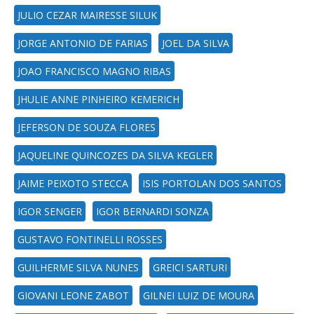
JULIO CEZAR MAIRESSE SILUK
JORGE ANTONIO DE FARIAS
JOEL DA SILVA
JOAO FRANCISCO MAGNO RIBAS
JHULIE ANNE PINHEIRO KEMERICH
JEFERSON DE SOUZA FLORES
JAQUELINE QUINCOZES DA SILVA KEGLER
JAIME PEIXOTO STECCA
ISIS PORTOLAN DOS SANTOS
IGOR SENGER
IGOR BERNARDI SONZA
GUSTAVO FONTINELLI ROSSES
GUILHERME SILVA NUNES
GREICI SARTURI
GIOVANI LEONE ZABOT
GILNEI LUIZ DE MOURA