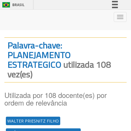
BRASIL
Simplifique!
Nave
Comunica BR
Participe
Acesso à informação
Palavra-chave:
Legislação
PLANEJAMENTO
Canais
ESTRATEGICO
utilizada 108
vez(es)
Utilizada por 108 docente(es) por
ordem de relevância
WALTER PRIESNITZ FILHO