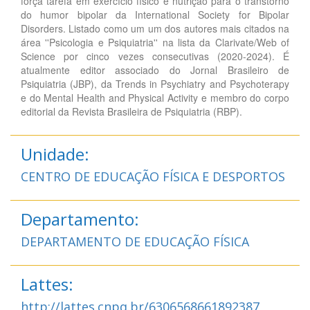
força tarefa em exercício físico e nutrição para o transtorno
do humor bipolar da International Society for Bipolar
Disorders. Listado como um um dos autores mais citados na
área ''Psicologia e Psiquiatria'' na lista da Clarivate/Web of
Science por cinco vezes consecutivas (2020-2024). É
atualmente editor associado do Jornal Brasileiro de
Psiquiatria (JBP), da Trends in Psychiatry and Psychoterapy
e do Mental Health and Physical Activity e membro do corpo
editorial da Revista Brasileira de Psiquiatria (RBP).
Unidade:
CENTRO DE EDUCAÇÃO FÍSICA E DESPORTOS
Departamento:
DEPARTAMENTO DE EDUCAÇÃO FÍSICA
Lattes:
http://lattes.cnpq.br/6306568661892387