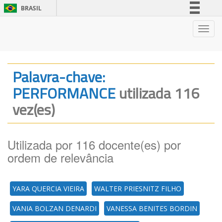
BRASIL
Simplifique!
Nave
Comunica BR
Participe
Acesso à informação
Palavra-chave:
Legislação
PERFORMANCE
utilizada 116
Canais
vez(es)
Utilizada por 116 docente(es) por
ordem de relevância
YARA QUERCIA VIEIRA
WALTER PRIESNITZ FILHO
VANIA BOLZAN DENARDI
VANESSA BENITES BORDIN