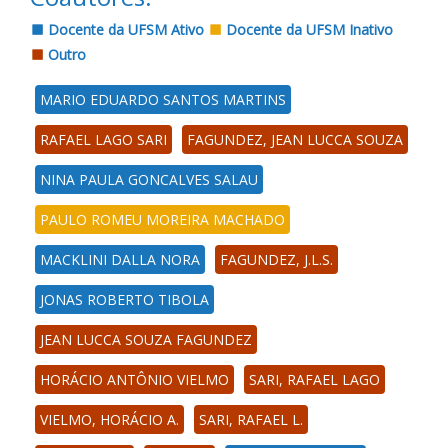
Docente da UFSM Ativo
Docente da UFSM Inativo
Outro
MARIO EDUARDO SANTOS MARTINS
RAFAEL LAGO SARI
FAGUNDEZ, JEAN LUCCA SOUZA
NINA PAULA GONCALVES SALAU
PAULO ROMEU MOREIRA MACHADO
MACKLINI DALLA NORA
FAGUNDEZ, J.L.S.
JONAS ROBERTO TIBOLA
JEAN LUCCA SOUZA FAGUNDEZ
HORÁCIO ANTÔNIO VIELMO
SARI, RAFAEL LAGO
VIELMO, HORÁCIO A.
SARI, RAFAEL L.