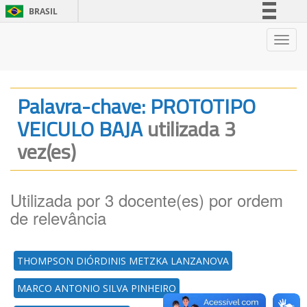
BRASIL
Simplifique!
Nave
Comunica BR
Participe
Acesso à informação
Palavra-chave: PROTOTIPO
Legislação
VEICULO BAJA
utilizada 3
Canais
vez(es)
Utilizada por 3 docente(es) por ordem
de relevância
THOMPSON DIÓRDINIS METZKA LANZANOVA
MARCO ANTONIO SILVA PINHEIRO