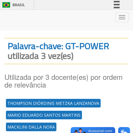
BRASIL
Simplifique!
Nave
Comunica BR
Participe
Acesso à informação
Palavra-chave: GT-POWER
Legislação
utilizada 3 vez(es)
Canais
Utilizada por 3 docente(es) por ordem
de relevância
THOMPSON DIÓRDINIS METZKA LANZANOVA
MARIO EDUARDO SANTOS MARTINS
MACKLINI DALLA NORA