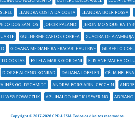
REGINA DO NASCIMENTO
LUTIERE DALLA VALLE
LUCIANE WIL
 SEPEL
LEANDRA COSTA DA COSTA
LEANDRA BOER POSSA
EVEDO DOS SANTOS
JOECIR PALANDI
JERONIMO SIQUEIRA TY
DUARTE
GUILHERME CARLOS CORREA
GUACIRA DE AZAMBUJA
TO
GIOVANA MEDIANEIRA FRACARI HAUTRIVE
GILBERTO COE
TTO COSTAS
ESTELA MARIS GIORDANI
ELISIANE MACHADO L
DIORGE ALCENO KONRAD
DALIANA LOFFLER
CÉLIA HELENA
A INÊS GOLDSCHMIDT
ANDRÉA FORGIARINI CECCHIN
ANDRE
OLLWEG POWACZUK
AGUINALDO MEDICI SEVERINO
ADRIANO 
Copyright © 2017-2026 CPD-UFSM. Todos os direitos reservados.