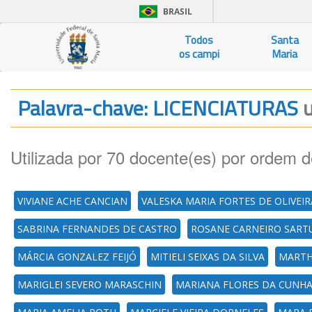
BRASIL
Todos
Santa
os campi
Maria
Palavra-chave: LICENCIATURAS
u
Utilizada por 70 docente(es) por ordem d
VIVIANE ACHE CANCIAN
VALESKA MARIA FORTES DE OLIVEIR
SABRINA FERNANDES DE CASTRO
ROSANE CARNEIRO SART
MÁRCIA GONZALEZ FEIJÓ
MITIELI SEIXAS DA SILVA
MARTH
MARIGLEI SEVERO MARASCHIN
MARIANA FLORES DA CUNH