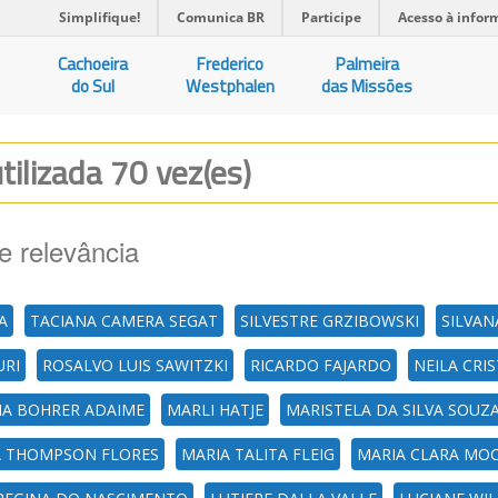
Simplifique!
Comunica BR
Participe
Acesso à infor
Cachoeira
Frederico
Palmeira
do Sul
Westphalen
das Missões
tilizada 70 vez(es)
e relevância
A
TACIANA CAMERA SEGAT
SILVESTRE GRZIBOWSKI
SILVA
URI
ROSALVO LUIS SAWITZKI
RICARDO FAJARDO
NEILA CRI
A BOHRER ADAIME
MARLI HATJE
MARISTELA DA SILVA SOUZ
A THOMPSON FLORES
MARIA TALITA FLEIG
MARIA CLARA MOC