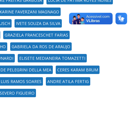
KE FREITAS GARBOSA
LUCIA DE FATIMA ROYES NUNES
KARINE FAVERZANI MAGNAGO
BUSCH
IVETE SOUZA DA SILVA
GRAZIELA FRANCESCHET FARIAS
LHO
GABRIELA DA ROS DE ARAUJO
UNARDI
ELISETE MEDIANEIRA TOMAZETTI
 DE PELEGRINI DELLA MEA
CERES KARAM BRUM
 LUIS RAMOS SOARES
ANDRE ATILA FERTIG
SEVERO FIGUEIRO