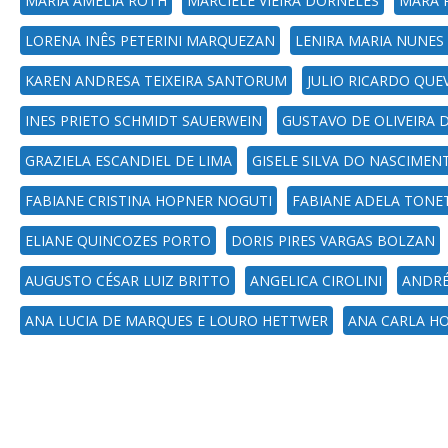
MARIA AMELIA ROTH
MARCIELE VIEIRA DORNELES
MARA 
LORENA INÊS PETERINI MARQUEZAN
LENIRA MARIA NUNES
KAREN ANDRESA TEIXEIRA SANTORUM
JULIO RICARDO QU
INES PRIETO SCHMIDT SAUERWEIN
GUSTAVO DE OLIVEIRA 
GRAZIELA ESCANDIEL DE LIMA
GISELE SILVA DO NASCIMEN
FABIANE CRISTINA HOPNER NOGUTI
FABIANE ADELA TONE
ELIANE QUINCOZES PORTO
DORIS PIRES VARGAS BOLZAN
AUGUSTO CÉSAR LUIZ BRITTO
ANGELICA CIROLINI
ANDRÉ
ANA LUCIA DE MARQUES E LOURO HETTWER
ANA CARLA H