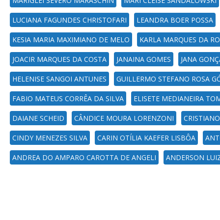
MARIGLEI SEVERO MARASCHIN
MARI CLEISE SANDALOWSKI
LUCIANA FAGUNDES CHRISTOFARI
LEANDRA BOER POSSA
KESIA MARIA MAXIMIANO DE MELO
KARLA MARQUES DA R
JOACIR MARQUES DA COSTA
JANAINA GOMES
JANA GONÇ
HELENISE SANGOI ANTUNES
GUILLERMO STEFANO ROSA G
FABIO MATEUS CORRÊA DA SILVA
ELISETE MEDIANEIRA TO
DAIANE SCHEID
CÂNDICE MOURA LORENZONI
CRISTIANO
CINDY MENEZES SILVA
CARIN OTÍLIA KAEFER LISBÔA
ANT
ANDREA DO AMPARO CAROTTA DE ANGELI
ANDERSON LUI