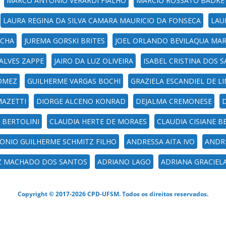
MARCO ANTONIO VERARDI FIALHO
MARCIO ROSSATO BADKE
LAURA REGINA DA SILVA CAMARA MAURICIO DA FONSECA
LAU
OCHA
JUREMA GORSKI BRITES
JOEL ORLANDO BEVILAQUA MAR
ALVES ZAPPE
JAIRO DA LUZ OLIVEIRA
ISABEL CRISTINA DOS
ÓMEZ
GUILHERME VARGAS BOCHI
GRAZIELA ESCANDIEL DE L
MAZETTI
DIORGE ALCENO KONRAD
DEJALMA CREMONESE
 BERTOLINI
CLAUDIA HERTE DE MORAES
CLAUDIA CISIANE B
ONIO GUILHERME SCHMITZ FILHO
ANDRESSA AITA IVO
ANDRE
Z MACHADO DOS SANTOS
ADRIANO LAGO
ADRIANA GRACIELA
Copyright © 2017-2026 CPD-UFSM. Todos os direitos reservados.