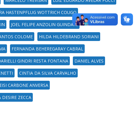
MARCELO TREVISAN
LUIZ EDUARDO AVELAR PUCCI
RA HASTENPFLUG WOTTRICH COUGO
IN
JOEL FELIPE ANZOLIN GUINDANI
 SANTOS COLOME
HILDA HILDEBRAND SORIANI
IMA
FERNANDA BEHEREGARAY CABRAL
DARIELLI GINDRI RESTA FONTANA
DANIEL ALVES
ENETTI
CINTIA DA SILVA CARVALHO
ISI CARBONE ANVERSA
 DESIRE ZECCA