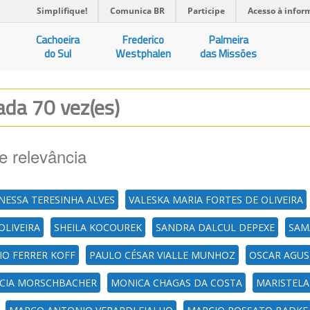
Simplifique!
Comunica BR
Participe
Acesso à infor
Cachoeira
Frederico
Palmeira
do Sul
Westphalen
das Missões
zada 70 vez(es)
e relevância
NESSA TERESINHA ALVES
VALESKA MARIA FORTES DE OLIVEIRA
OLIVEIRA
SHEILA KOCOUREK
SANDRA DALCUL DEPEXE
SAM
IO FERRER KOFF
PAULO CÉSAR VIALLE MUNHOZ
OSCAR AGUS
CIA MORSCHBACHER
MONICA CHAGAS DA COSTA
MARISTEL