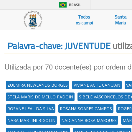
BRASIL
Todos
Santa
os campi
Maria
Palavra-chave: JUVENTUDE
utili
Utilizada por 70 docente(es) por ordem d
ZULMIRA NEWLANDS BORGES
VIVIANE ACHE CANCIAN
VA
STELA MARIS DE MELLO PADOIN
SIBELE VASCONCELOS DE 
ROSANE LEAL DA SILVA
ROSANA SOARES CAMPOS
ROGER
NARA MARTINI BIGOLIN
NADIANNA ROSA MARQUES
MÁR