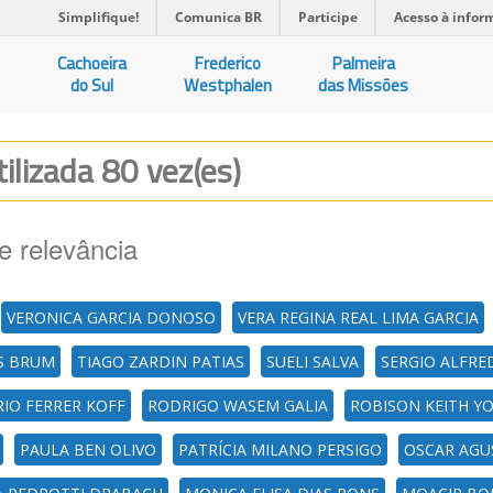
Simplifique!
Comunica BR
Participe
Acesso à infor
Cachoeira
Frederico
Palmeira
do Sul
Westphalen
das Missões
tilizada 80 vez(es)
e relevância
VERONICA GARCIA DONOSO
VERA REGINA REAL LIMA GARCIA
S BRUM
TIAGO ZARDIN PATIAS
SUELI SALVA
SERGIO ALFRE
IO FERRER KOFF
RODRIGO WASEM GALIA
ROBISON KEITH Y
PAULA BEN OLIVO
PATRÍCIA MILANO PERSIGO
OSCAR AGU