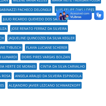
LZAN
MILENE VANIA KLOSS
MARIA IVETE TREVISAN FOSSA
EGABINAZZI PACHECO DELONGUI
LUIS FELIPE DIAS LOPES
JULIO RICARDO QUEVEDO DOS SANTOS
OUZA
JOSE RENATO FERRAZ DA SILVEIRA
CH
JAQUELINE QUINCOZES DA SILVA KEGLER
AGNE TYBUSCH
FLAVIA LUCIANE SCHERER
O LUNARDI
DORIS PIRES VARGAS BOLZAN
IA HERTE DE MORAES
CINTIA DA SILVA CARVALHO
A ROSA
ANGELA ARAUJO DA SILVEIRA ESPINDOLA
UES
ALEJANDRO JAVIER LEZCANO SCHWARZKOPF