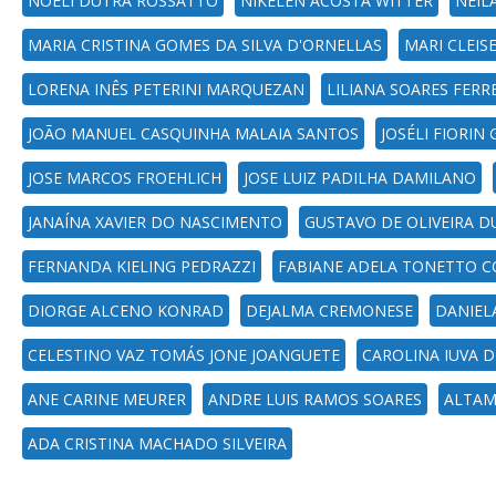
NOELI DUTRA ROSSATTO
NIKELEN ACOSTA WITTER
NEIL
MARIA CRISTINA GOMES DA SILVA D'ORNELLAS
MARI CLEIS
LORENA INÊS PETERINI MARQUEZAN
LILIANA SOARES FERR
JOÃO MANUEL CASQUINHA MALAIA SANTOS
JOSÉLI FIORIN
JOSE MARCOS FROEHLICH
JOSE LUIZ PADILHA DAMILANO
JANAÍNA XAVIER DO NASCIMENTO
GUSTAVO DE OLIVEIRA D
FERNANDA KIELING PEDRAZZI
FABIANE ADELA TONETTO C
DIORGE ALCENO KONRAD
DEJALMA CREMONESE
DANIEL
CELESTINO VAZ TOMÁS JONE JOANGUETE
CAROLINA IUVA 
ANE CARINE MEURER
ANDRE LUIS RAMOS SOARES
ALTAM
ADA CRISTINA MACHADO SILVEIRA