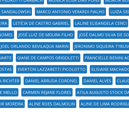
A PEDROTTI DRABACH
MONICA ELISA DIAS PONS
MOACIR BO
E SANDALOWSKI
MARCO ANTONIO VERARDI FIALHO
LUIZA S
EIRA
LETÍCIA DE CASTRO GABRIEL
LALINE ELISANGELA CENCI
 GOMES
JOSÉ LUIZ DE MOURA FILHO
JOSÉ DALMO SILVA DE S
JOEL ORLANDO BEVILAQUA MARIN
JERONIMO SIQUEIRA TYBUS
UARTE
GIANE DE CAMPOS GRIGOLETTI
FRANCIELLE BENINI 
OSTAS
EVERTON LAZZARETTI PICOLOTTO
ELISIANE MACHAD
A RICHTER
DANIEL ARRUDA CORONEL
DANIEL ALVES
CLAUD
DE MELLO
CARMEN REJANE FLORES
ATILA AUGUSTO STOCK D
IR MOREIRA
ALINE ROES DALMOLIN
ALINE DE LIMA RODRIG