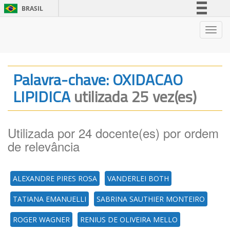
BRASIL
Simplifique!
Nave
Comunica BR
Participe
Acesso à informação
Palavra-chave: OXIDACAO
Legislação
LIPIDICA
utilizada 25 vez(es)
Canais
Utilizada por 24 docente(es) por ordem
de relevância
ALEXANDRE PIRES ROSA
VANDERLEI BOTH
TATIANA EMANUELLI
SABRINA SAUTHIER MONTEIRO
ROGER WAGNER
RENIUS DE OLIVEIRA MELLO