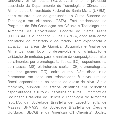
University of Minnesota (EUA). Atualmente, é professor
associado do Departamento de Tecnologia e Ciência dos
Alimentos da Universidade Federal de Santa Maria (UFSM),
onde ministra aulas de graduação no Curso Superior de
Tecnologia em Alimentos (CSTA). Está credenciado no
Programa de Pós-Graduação em Ciência e Tecnologia dos
Alimentos da Universidade Federal de Santa Maria
(PPGCTA/UFSM, conceito 6,0 na CAPES), onde atua como
orientador de mestrado e doutorado. Tem experiência e
atuação nas áreas de Química, Bioquímica e Análise de
Alimentos, com foco no desenvolvimento, otimização e
validação de métodos para a análise da composição química
de alimentos por cromatografia líquida (LC), espectrometria
de massas (MS), eletroforese capilar (CE) e cromatografia
em fase gasosa (GC), entre outras. Além disso, atua
fortemente em pesquisas relacionadas à olivicultura no
Brasil, especialmente no campo do azeite de oliva. Até o
momento, publicou 77 artigos científicos em periódicos
especializados, 1 livro e 6 capítulos de livros. É membro da
Sociedade Brasileira de Ciência e Tecnologia de Alimentos
(sbCTA), da Sociedade Brasileira de Espectrometria de
Massas (BRMASS), da Sociedade Brasileira de Óleos e
Gorduras (SBOG) e da American Oil Chemists' Society